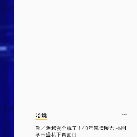
哈燒
獨／潘越雲全說了！40年感情曝光 揭開
李宗盛私下真面目