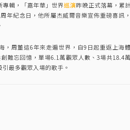
新專輯，「嘉年華」世界
巡演
昨晚正式落幕，累
25周年紀念日，他所屬杰威爾音樂宣佈重磅喜訊
。
海，周董這6年來走遍世界，自9日起重返上海
難忘回憶，單場6.1萬觀眾人數、3場共18.4
吸引最多觀眾入場的歌手。