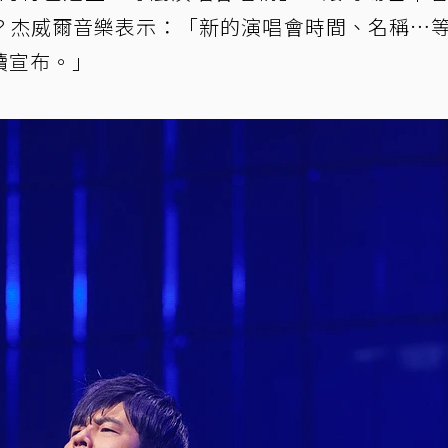
？杰威爾音樂表示：「新的演唱會時間、名稱…
續宣布。」