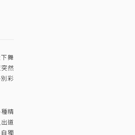
走下舞
董突然
特別彩
各種精
入出道
各自獨