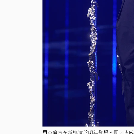
周杰倫宣布新巡演於明年登場。圖／杰威