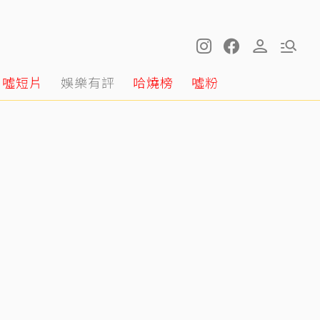
噓短片
娛樂有評
哈燒榜
噓粉