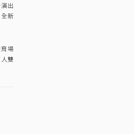
計演出
，全新
體育場
萬人雙