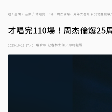
噓！星聞
音樂
才唱完110場！周杰倫爆25周年大喜訊 台北站進度曝
才唱完110場！周杰倫爆25
聯合報 記者林士傑／即時報導
2025-10-12 17:43