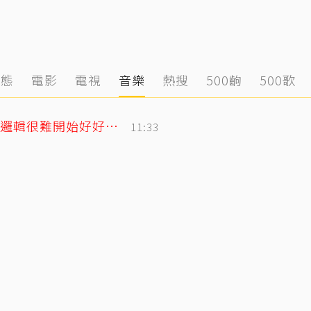
動態
電影
電視
音樂
熱搜
500齣
500歌
遭控當小三！姜厚任女友發千字文「不學邏輯很難開始好好活」
11:33