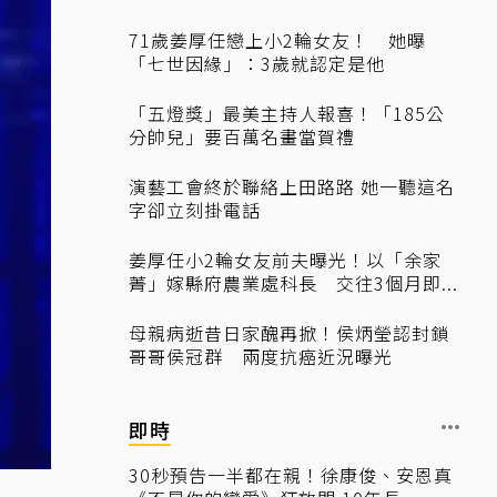
71歲姜厚任戀上小2輪女友！ 她曝
「七世因緣」：3歲就認定是他
「五燈獎」最美主持人報喜！「185公
分帥兒」要百萬名畫當賀禮
演藝工會終於聯絡上田路路 她一聽這名
字卻立刻掛電話
姜厚任小2輪女友前夫曝光！以「余家
菁」嫁縣府農業處科長 交往3個月即...
母親病逝昔日家醜再掀！侯炳瑩認封鎖
哥哥侯冠群 兩度抗癌近況曝光
即時
30秒預告一半都在親！徐康俊、安恩真