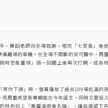
手、舞蹈老師向全場致謝，唱完「七里香」後
準備離場的車輛。在全場不間斷的安可聲中，周
「跨時空能量球」頭一回關上後再次打開，成為
「等你下課」時，螢幕播放了過去109場巡演的
。而周董希望新專輯能在今年誕生，同時又要投
市的特色冠上「專屬演唱會名稱」，讓每場留下