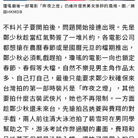
瓊瑤最後一部電影「昨夜之燈」仍維持俊男美女掛帥的風格。圖／摘
自HKMDB
不料片子要開拍後，問題開始接連出現。先是
鄭少秋趁當紅氣勢簽了一堆片約，各電影公司
都想搶在農曆春節或是國曆元旦的檔期推出，
鄭少秋必須軋戲趕拍，瓊瑤的電影一向也鎖定
春節、春假等大檔，自然不樂見男主角作品太
多、自己打自己，最後只能要求鄭少秋確保來
台灣拍的第一部時裝片是「昨夜之燈」，其他
要拍什麼古裝武俠片，她也不再限制。一方面
趁鄭少秋還未來台，先搶拍呂㛢菱與費翔的對
手戲，兩人前往清大泳池拍了裴雪珂在男同學
幫助之下，游泳考試作弊過關的畫面，費翔和