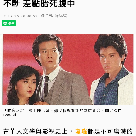
不斷 差點胎死腹中
聯合報 蘇詠智
2017-05-08 08:50
「昨夜之燈」換上陳玉蓮、鄭少秋與費翔的新鮮組合。圖／摘自
twwiki.
在華人文學與影視史上，
瓊瑤
都是不可磨滅的