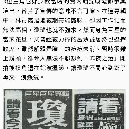
3位主角含鄭少秋當時的賢內助沈殿霞都參與
演出，替片子宣傳的意味不言可喻。在這專輯
中，林青霞是最被期待能露臉，卻因工作忙而
無法亮相，瓊瑤也就不強求。然而身為巨星的
當家花旦，又曾經被力捧的呂㛢菱居然也選擇
缺席，雖然解釋是臉上的痘痘未消、暫時很難
上鏡頭，卻令人無法不聯想到「昨夜之燈」開
拍後換角還在餘波盪漾，讓瓊瑤不開心到寫了
專文一洩怨氣。