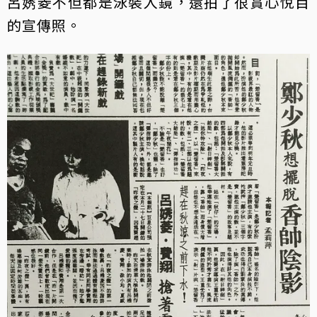
呂㛢菱不但都是泳裝入鏡，還拍了很賞心悅目
的宣傳照。