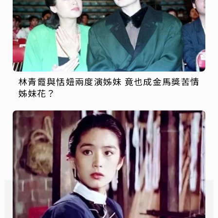
林青霞與恬妞兩度演姊妹 竟也成金馬獎苦情
姊妹花？