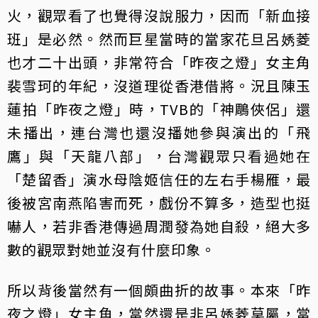
火，觀眾看了也覺得沒說服力，因而「新血接
班」是必然。然而巨星當時的當家花旦呂㛢菱
也才二十出頭，非常符合「昨夜之燈」女主角
裴雪珂的年紀，沒道理從香港借將。況且陳玉
蓮拍「昨夜之燈」時，TVB的「神鵰俠侶」還
未播出，連台灣也還沒播她參與演出的「飛
鷹」與「天龍八部」，台灣觀眾只看過她在
「楚留香」演水母陰姬信任的左右手楊雁，最
後被宮南燕陷害而死，戲份不算多，造型也挺
嚇人，若非香港傳過周潤發為她自殺，絕大多
數的觀眾對她並沒有什麼印象。
所以背後當然有一個頗曲折的故事。本來「昨
夜之燈」女主角，當然還是非呂㛢菱莫屬，當