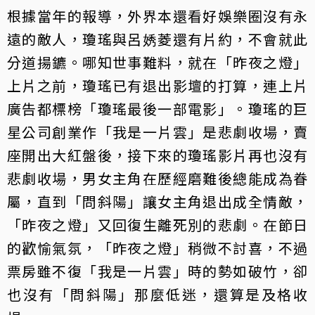
根據當年的報導，外界本還看好娛樂圈沒有永
遠的敵人，瓊瑤與呂㛢菱還有片約，不會就此
分道揚鑣。哪知世事難料，就在「昨夜之燈」
上片之前，瓊瑤已有退出影壇的打算，連上片
廣告都標榜「瓊瑤最後一部電影」。瓊瑤的巨
星公司創業作「我是一片雲」是悲劇收場，賣
座開出大紅盤後，接下來的瓊瑤影片再也沒有
悲劇收場，男女主角在歷經磨難後總能成為眷
屬，直到「問斜陽」讓女主角退出成全情敵，
「昨夜之燈」又回復生離死別的悲劇。在節日
的歡愉氣氛，「昨夜之燈」稍微不討喜，不過
票房雖不復「我是一片雲」時的勢如破竹，卻
也沒有「問斜陽」那麼低迷，還算是及格收