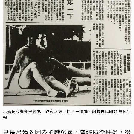
呂㛢菱和費翔已經為「昨夜之燈」拍了一場戲。翻攝自民國71年民生
報
只是呂㛢菱因為拍戲勞累，曾經感染肝炎，後