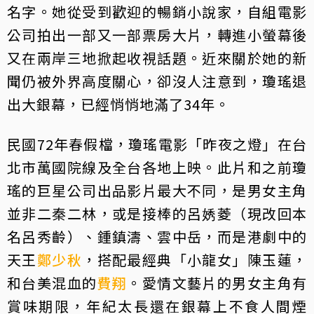
名字。她從受到歡迎的暢銷小說家，自組電影
公司拍出一部又一部票房大片，轉進小螢幕後
又在兩岸三地掀起收視話題。近來關於她的新
聞仍被外界高度關心，卻沒人注意到，瓊瑤退
出大銀幕，已經悄悄地滿了34年。
民國72年春假檔，瓊瑤電影「昨夜之燈」在台
北市萬國院線及全台各地上映。此片和之前瓊
瑤的巨星公司出品影片最大不同，是男女主角
並非二秦二林，或是接棒的呂㛢菱（現改回本
名呂秀齡）、鍾鎮濤、雲中岳，而是港劇中的
天王
鄭少秋
，搭配最經典「小龍女」陳玉蓮，
和台美混血的
費翔
。愛情文藝片的男女主角有
賞味期限，年紀太長還在銀幕上不食人間煙