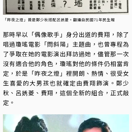
「昨夜之燈」曾是鄭少秋搭配呂㛢菱。翻攝自民國71年民生報
那時早以「偶像歌手」身分出道的費翔，除了
唱過瓊瑤電影「問斜陽」主題曲，也曾專程為
了爭取在她的電影演出拜訪過她，儘管那一次
沒有適合他的角色，瓊瑤對他的條件仍相當肯
定，於是「昨夜之燈」裡開朗、熱情、很受女
生喜愛的大男孩也就確定由費翔飾演。鄭少
秋、呂㛢菱、費翔，這個全新的組合，正式敲
定。