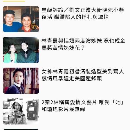
星級評論／劉文正遭大街賜死小巷
復活 媒體陷入的掙扎與取捨
林青霞與恬妞兩度演姊妹 竟也成金
馬獎苦情姊妹花？
女神林青霞初嘗清裝造型美到驚人
感情風暴遠走美國避鋒頭
2秦2林稱霸愛情文藝片 唯獨「她」
和瓊瑤影片最無緣