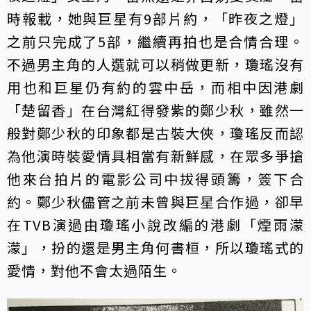
時報載，她與巨星有9部片約，「昨夜之燈」
之前只完成了5部，繼續再拍也是合情合理。
不過男主角的人選就可以稍做更新，瓊瑤沒有
用也和巨星仍有約的雲中岳，而相中因港劇
「楚留香」在台灣紅得發紫的鄭少秋，雖然一
般對鄭少秋的印象都是古裝大俠，瓊瑤反而認
為他演時裝愛情具相當有新鮮感，在眾多爭搶
他來台拍片的電影公司中拔得頭籌，簽下合
約。鄭少秋儘管之前未曾與巨星合作過，卻早
在TVB演過由瓊瑤小說改編的港劇「煙雨濛
濛」，扮的還是男主角何書桓，所以瓊瑤式的
愛情，對他不會太過陌生。