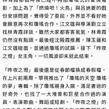
影，加上為了「燃燒吧！火鳥」與呂㛢菱的戲
份安排問題，覺得受了委屈，外界並不看好她
會願意再次和瓊瑤合作。江文雄與導演劉立立
找林青霞詳談，雖然大家都客客氣氣，林青霞
仍然沒有點頭。最後經沈殿霞推薦，陳玉蓮和
江文雄碰面，並通過瓊瑤的試鏡，接下「昨夜
之燈」女主角，一切風波卻未就此結束。
「昨夜之燈」最後還是從春節檔換成春假檔，
在上片前兩周，華視推出了「瓊瑤的天空 瓊瑤
的夢」專輯，除了瓊瑤親身入鏡，滿足書迷的
好奇外，也找了一大堆曾和巨星合作過的演
員，表演歌曲、舞蹈或短劇。「昨夜之燈」的