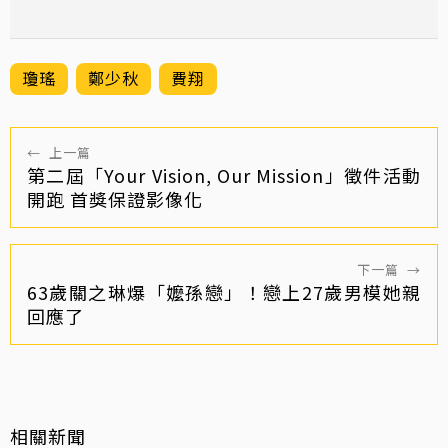
瓊瑤
鄭少秋
費翔
←
上一篇
第二屆「Your Vision, Our Mission」徵件活動
開跑 首獎保證影像化
下一篇
→
63歲關之琳爆「嬤孫戀」！戀上27歲男模她親
回應了
相關新聞