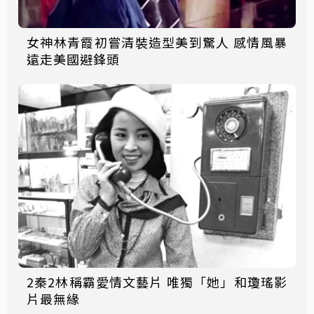
女神林青霞初嘗清裝造型美到驚人 感情風暴
遠走美國避鋒頭
2秦2林稱霸愛情文藝片 唯獨「她」和瓊瑤影
片最無緣