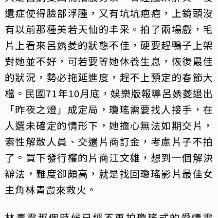
遺症使得臉部浮腫，又有坑坑疤疤，上鏡頭沒
有以前那種美若天仙的丰采。拍了兩場戲，毛
片上看來呂㛢菱的狀態不佳，硬要趕鴨子上架
對她並不好，可若要等她休養生息，恢復最佳
的狀況，勢必拖延進度，趕不上預定的春節大
檔。民國71年10月底，娛樂版報導呂㛢菱退出
「昨夜之燈」成定局，瓊瑤需要找人接手，在
人選未確定的情形下，她擔心無法如期交片，
索性解散人員、交還片商訂金，考慮片子不拍
了。買下發行權的片商江文雄，想到一個解決
辦法，難度卻頗高，就是找回瓊瑤影片最佳女
主角林青霞來救火。
林青霞那個時候已經不再拍瓊瑤式的愛情電