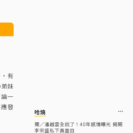
時，有
學弟妹
言論一
不應發
哈燒
獨／潘越雲全說了！40年感情曝光 揭開
李宗盛私下真面目