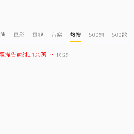
動態
電影
電視
音樂
熱搜
500齣
500歌
75歲大咖影后爆戀小38歲攝影同居6年？遭提告索討2400萬 硬氣反擊絕不給
10:25