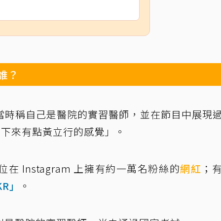
誰？
當時稱自己是醫院的實習醫師，並在節目中展現
拿下來有點黃立行的感覺」。
 Instagram 上擁有約一萬名粉絲的
網紅
；
KR」
。