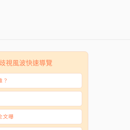
」歧視風波快速導覽
誰？
全文曝