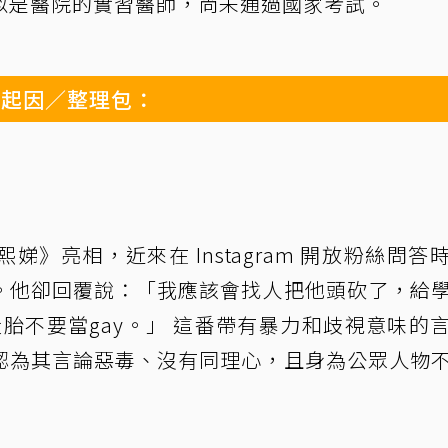
似是醫院的實習醫師，尚未通過國家考試。
件起因／整理包：
》亮相，近來在 Instagram 開放粉絲問答
。他卻回覆說：「我應該會找人把他頭砍了，給
投胎不要當gay。」 這番帶有暴力和歧視意味的
認為其言論惡毒、沒有同理心，且身為公眾人物