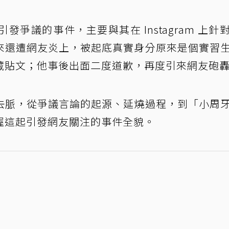
爭議的事件，主要與其在 Instagram 上針
來還遭網友炎上，被起底真實身分原來是個實習
藏貼文；他事後出面二度道歉，再度引來網友砲
去脈，從爭議言論的起源、延燒過程，到「小周
握這起引發網友關注的事件全貌。