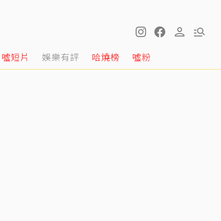
噓短片
娛樂有評
哈燒榜
噓粉