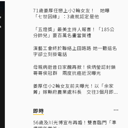
71歲姜厚任戀上小2輪女友！ 她曝
「七世因緣」：3歲就認定是他
「五燈獎」最美主持人報喜！「185公
分帥兒」要百萬名畫當賀禮
演藝工會終於聯絡上田路路 她一聽這名
字卻立刻掛電話
母親病逝昔日家醜再掀！侯炳瑩認封鎖
哥哥侯冠群 兩度抗癌近況曝光
姜厚任小2輪女友前夫曝光！以「余家
菁」嫁縣府農業處科長 交往3個月即...
即時
56歲及川光博宣布再婚！雙喜臨門「準