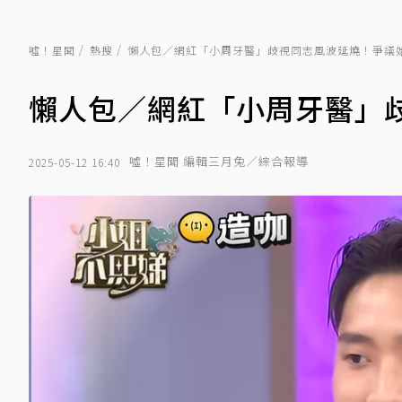
噓！星聞
熱搜
懶人包／網紅「小周牙醫」歧視同志風波延燒！爭議
懶人包／網紅「小周牙醫」
噓！星聞 編輯三月兔／綜合報導
2025-05-12 16:40