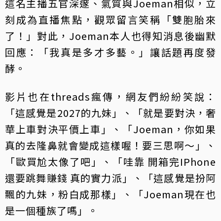
這名主播五官深邃、氣質與Joeman相似，立
刻成為直播焦點，觀眾留言笑稱「雙胞胎來
了！」對此，Joeman本人也得知消息後幽默
回應：「我真是多才多藝。」讓話題再度發
酵。
影片也在threads瘋傳，網友們紛紛笑說：
「這感覺是2027的九妹」、「就是要對決，奢
華上車對決平價上車」、「Joeman，你如果
真的去隆鼻就會變成這樣喔！要三思啊～」、
「歐買尬太像了吧」、「哇靠 開箱完IPhone
還要跳舞賺錢 真的實力派」、「這感覺是扮阿
飄的九妹，粉白成那樣」、「Joeman現在也
是一個種族了嗎」。