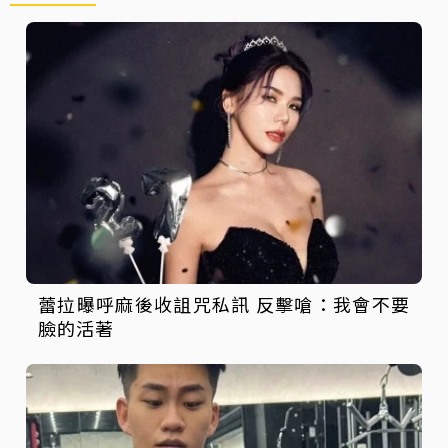
蕾拉曝呼麻後收詛咒私訊 反擊嗆：我會不要
臉的活著