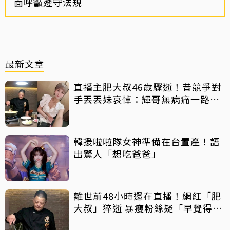
面呼籲遵守法規
最新文章
直播主肥大叔46歲驟逝！昔競爭對
手丟丟妹哀悼：輝哥無病痛一路好
走
韓援啦啦隊女神準備在台置產！語
出驚人「想吃爸爸」
離世前48小時還在直播！網紅「肥
大叔」猝逝 暴瘦粉絲疑「早覺得不
對」