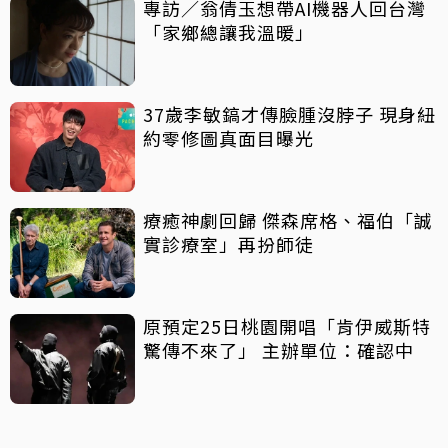
專訪／翁倩玉想帶AI機器人回台灣
「家鄉總讓我溫暖」
37歲李敏鎬才傳臉腫沒脖子 現身紐
約零修圖真面目曝光
療癒神劇回歸 傑森席格、福伯「誠
實診療室」再扮師徒
原預定25日桃園開唱「肯伊威斯特
驚傳不來了」 主辦單位：確認中