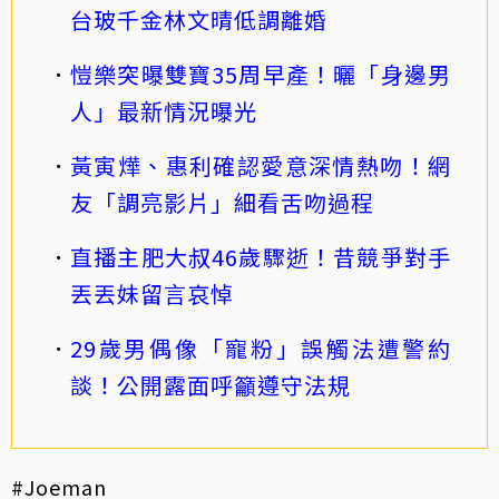
台玻千金林文晴低調離婚
愷樂突曝雙寶35周早產！曬「身邊男
人」最新情況曝光
黃寅燁、惠利確認愛意深情熱吻！網
友「調亮影片」細看舌吻過程
直播主肥大叔46歲驟逝！昔競爭對手
丟丟妹留言哀悼
29歲男偶像「寵粉」誤觸法遭警約
談！公開露面呼籲遵守法規
#Joeman