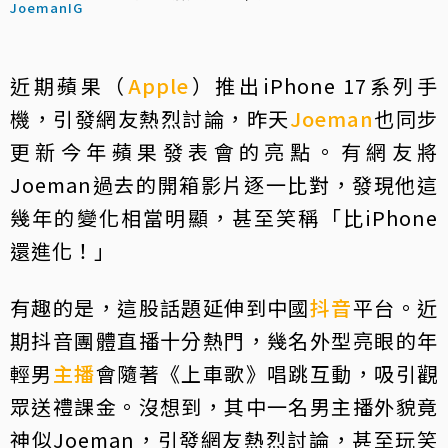
JoemanIG
近期蘋果（
Apple
）推出iPhone 17系列手
機，引發網友熱烈討論，昨天
Joeman
也同步
更新今年蘋果發表會的亮點。有網友將
Joeman過去的開箱影片逐一比對，發現他這
幾年的變化相當明顯，甚至笑稱「比iPhone
還進化！」
有趣的是，這股話題延伸到中國
抖音
平台。近
期抖音團體直播十分熱門，幾名外型亮眼的年
輕男
主播
會隨著《上車歌》唱跳互動，吸引觀
眾送禮課金。沒想到，其中一名男主播外貌竟
神似Joeman，引發網友熱烈討論，甚至玩笑