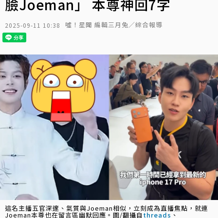
臉Joeman」 本尊神回7字
噓！星聞 編輯三月兔／綜合報導
2025-09-11 10:38
這名主播五官深邃、氣質與Joeman相似，立刻成為直播焦點，就連
Joeman本尊也在留言區幽默回應。圖/翻攝自
threads
、