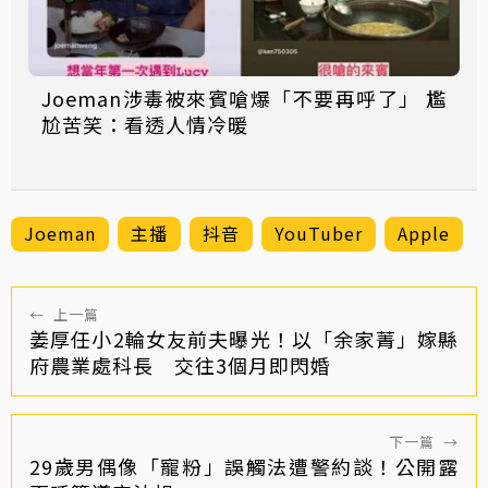
Joeman涉毒被來賓嗆爆「不要再呼了」 尷
尬苦笑：看透人情冷暖
Joeman
主播
抖音
YouTuber
Apple
←
上一篇
姜厚任小2輪女友前夫曝光！以「余家菁」嫁縣
府農業處科長 交往3個月即閃婚
下一篇
→
29歲男偶像「寵粉」誤觸法遭警約談！公開露