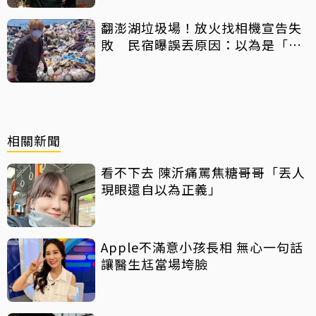
翻澎湖垃圾場！放火找相機宣告失
敗 民宿曝誤丟原因：以為是「按
摩棒」 喊話已和解勿出征
相關新聞
看不下去 陳沂痛罵焦糖哥哥「丟人
現眼還自以為正義」
Apple不滿意小孩長相 無心一句話
讓醫生尪當場垮臉