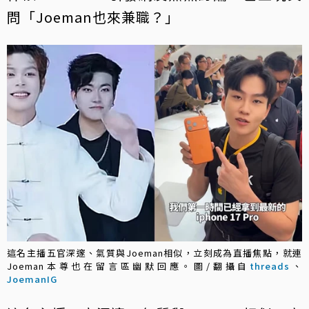
問「Joeman也來兼職？」
這名主播五官深邃、氣質與Joeman相似，立刻成為直播焦點，就連
Joeman本尊也在留言區幽默回應。圖/翻攝自
threads
、
JoemanIG