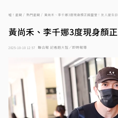
噓！星聞
熱門星聞
黃尚禾、李千娜3度現身顏正國靈堂！友人提生
黃尚禾、李千娜3度現身顏
聯合報 記者趙大智／即時報導
2025-10-10 12:57