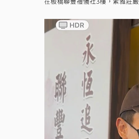
在板橋聯豐禮儀社3樓，素雅莊