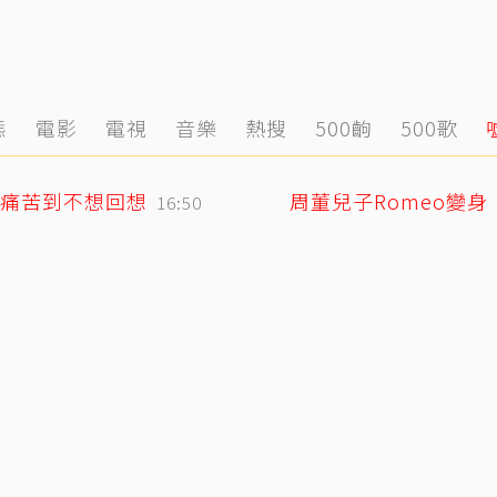
態
電影
電視
音樂
熱搜
500齣
500歌
痛苦到不想回想
周董兒子Romeo變
16:50