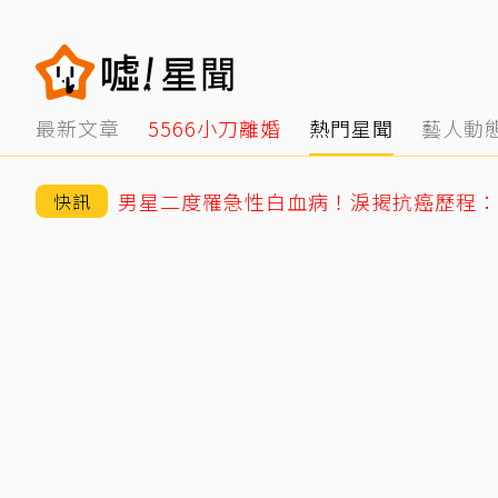
最新文章
5566小刀離婚
熱門星聞
藝人動
男星二度罹急性白血病！淚揭抗癌歷程：
快訊