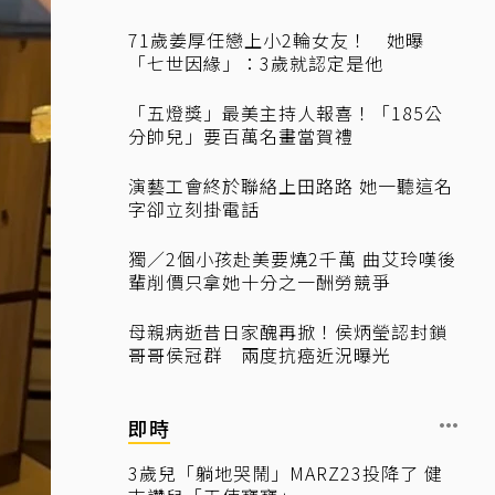
71歲姜厚任戀上小2輪女友！ 她曝
「七世因緣」：3歲就認定是他
「五燈獎」最美主持人報喜！「185公
分帥兒」要百萬名畫當賀禮
演藝工會終於聯絡上田路路 她一聽這名
字卻立刻掛電話
獨／2個小孩赴美要燒2千萬 曲艾玲嘆後
輩削價只拿她十分之一酬勞競爭
母親病逝昔日家醜再掀！侯炳瑩認封鎖
哥哥侯冠群 兩度抗癌近況曝光
即時
3歲兒「躺地哭鬧」MARZ23投降了 健