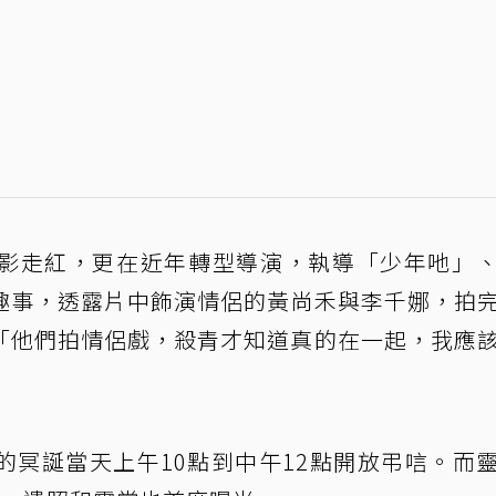
影走紅，更在近年轉型導演，執導「少年吔」
趣事，透露片中飾演情侶的黃尚禾與李千娜，拍
「他們拍情侶戲，殺青才知道真的在一起，我應
的冥誕當天上午10點到中午12點開放弔唁。而