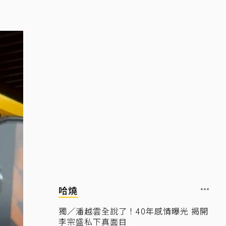
哈燒
獨／潘越雲全說了！40年感情曝光 揭開
李宗盛私下真面目