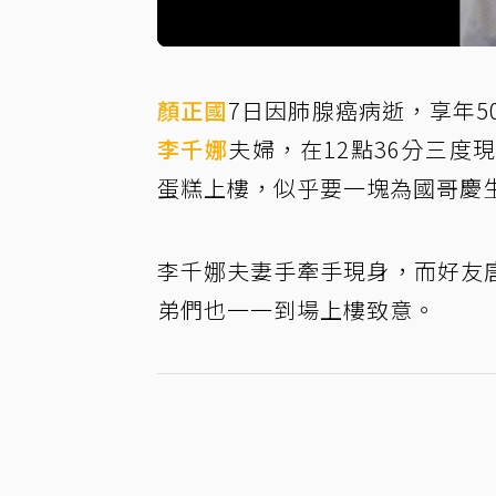
顏正國
7日因肺腺癌病逝，享年
李千娜
夫婦，在12點36分三
蛋糕上樓，似乎要一塊為國哥慶
李千娜夫妻手牽手現身，而好友
弟們也一一到場上樓致意。