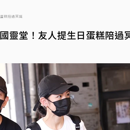
日蛋糕陪過冥誕
正國靈堂！友人提生日蛋糕陪過