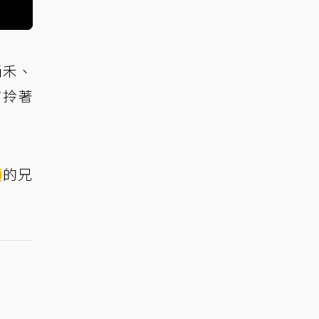
尚禾、
有拎著
頭
的兄