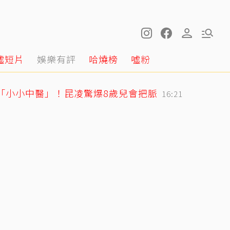
噓短片
娛樂有評
哈燒榜
噓粉
身「小小中醫」！昆凌驚爆8歲兒會把脈
16:21