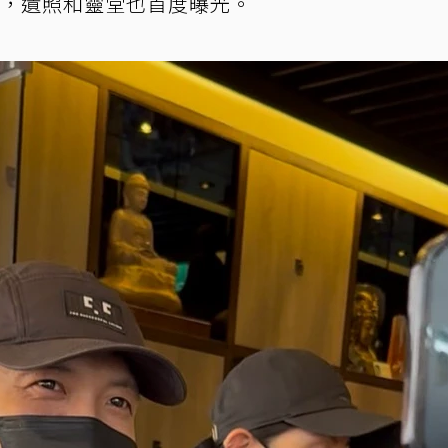
嚴，遺照和靈堂也首度曝光。