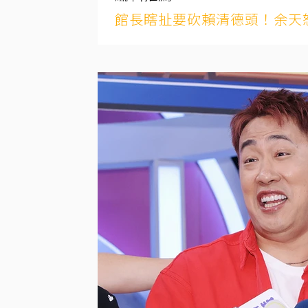
館長瞎扯要砍賴清德頭！余天