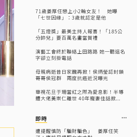
71歲姜厚任戀上小2輪女友！ 她曝
「七世因緣」：3歲就認定是他
「五燈獎」最美主持人報喜！「185公
分帥兒」要百萬名畫當賀禮
演藝工會終於聯絡上田路路 她一聽這名
字卻立刻掛電話
母親病逝昔日家醜再掀！侯炳瑩認封鎖
哥哥侯冠群 兩度抗癌近況曝光
華視花旦于珊當紅之際為愛息影！半導
體大佬黃崇仁離世 40年寵妻佳話掀...
即時
遭提醒慎防「騙財騙色」 姜厚任笑