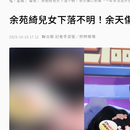
噓！星聞
電視
余苑綺兒女下落不明！余天傷心悲嘆「一年多沒見外
余苑綺兒女下落不明！余天
聯合報 記者李姿瑩／即時報導
2025-10-10 17:12