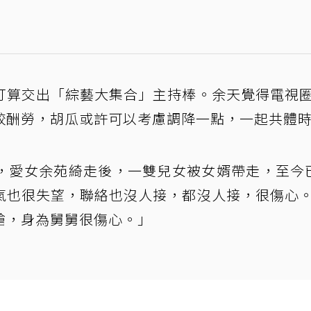
打算交出「綜藝大集合」主持棒。余天覺得電視
較酬勞，胡瓜或許可以考慮調降一點，一起共體
，愛女余苑綺走後，一雙兒女被女婿帶走，至今
氣也很失望，聯絡也沒人接，都沒人接，很傷心
搶，身為舅舅很傷心。」