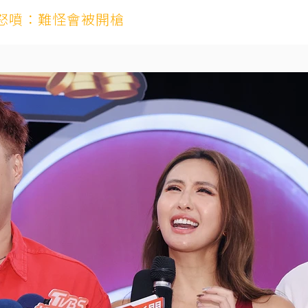
怒噴：難怪會被開槍