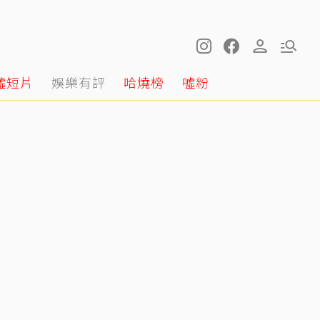
噓短片
娛樂有評
哈燒榜
噓粉