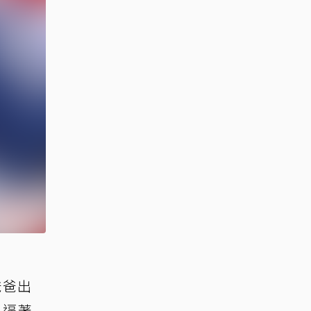
爸爸出
兒逼著