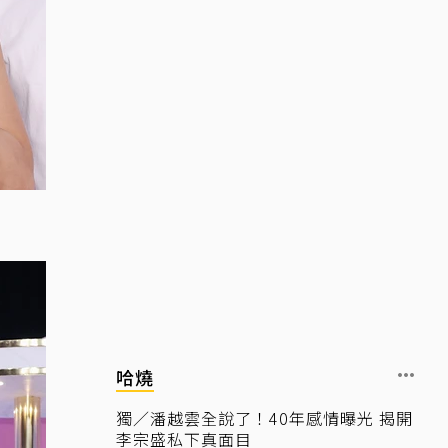
哈燒
獨／潘越雲全說了！40年感情曝光 揭開
李宗盛私下真面目