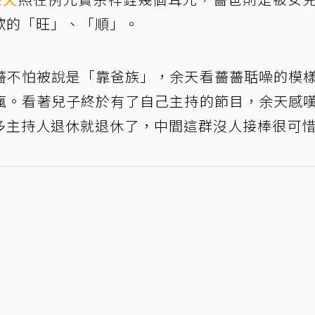
歡的「旺」、「順」。
薔不怕被說是「靠爸族」，余天看薔薔聒噪的模
瘋。看著兒子終於有了自己主持的節目，余天感
多主持人退休就退休了，中間這群沒人接棒很可