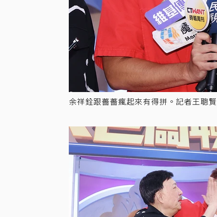
余祥銓跟薔薔瘋起來有得拼。記者王聰賢