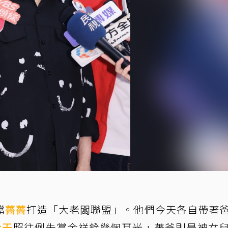
檔
薔薔
打造「大老闆聯盟」。他們今天各自帶著
余天
照往例先賞余祥銓幾個耳光，薔爸則是被女