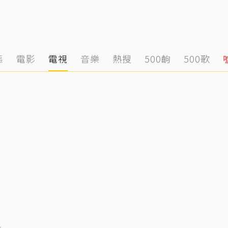
態
電影
電視
音樂
熱搜
500齣
500歌