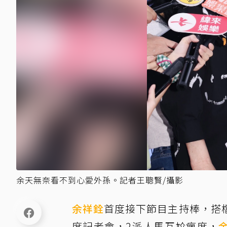
余天無奈看不到心愛外孫。記者王聰賢/攝影
余祥銓
首度接下節目主持棒，搭
席記者會，2派人馬互尬瘋度，