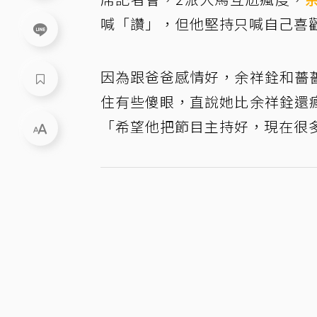
喊「讚」，但他堅持只喊自己喜
因為跟爸爸感情好，余祥銓和薔
住有些傻眼，直說她比余祥銓還
「希望他把節目主持好，現在很