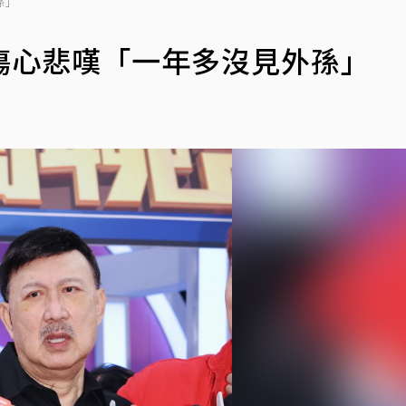
孫」
傷心悲嘆「一年多沒見外孫」