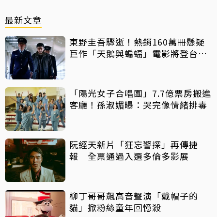
最新文章
東野圭吾驟逝！熱銷160萬冊懸疑
巨作「天鵝與蝙蝠」電影將登台上
映
「陽光女子合唱團」7.7億票房搬進
客廳！孫淑媚曝：哭完像情緒排毒
阮經天新片「狂忘警探」再傳捷
報 全票通過入選多倫多影展
柳丁哥哥飆高音聲演「戴帽子的
貓」掀粉絲童年回憶殺