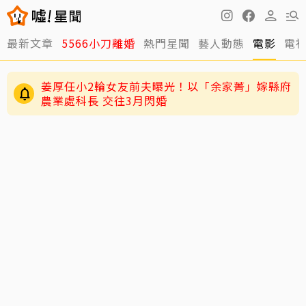
最新文章
5566小刀離婚
熱門星聞
藝人動態
電影
電
姜厚任小2輪女友前夫曝光！以「余家菁」嫁縣府
農業處科長 交往3月閃婚