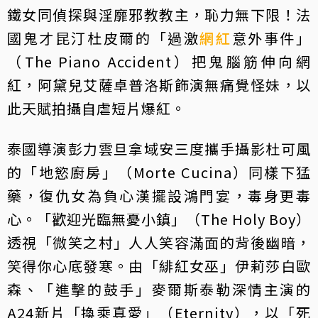
鐵女同偵探與淫靡邪教教主，恥力無下限！法
國鬼才昆汀杜皮爾的「過激
網紅
意外事件」
（The Piano Accident）把鬼腦筋伸向網
紅，阿黛兒艾薩卓普洛斯飾演無痛覺怪妹，以
此天賦拍攝自虐短片爆紅。
泰國導演彭力雲旦拿域安三度攜手攝影杜可風
的「地慾廚房」（Morte Cucina）同樣下猛
藥，復仇女為負心漢擺設鴻門宴，毒身更毒
心。「歡迎光臨無憂小鎮」（The Holy Boy）
透視「微笑之村」人人笑容滿面的背後幽暗，
笑得你心底發寒。由「緋紅女巫」伊莉莎白歐
森、「進擊的鼓手」麥爾斯泰勒深情主演的
A24新片「換乘真愛」（Eternity），以「死