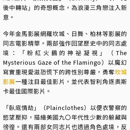
後中轉站」的奇想概念，為浪漫三角戀注入新
意。
今年金馬影展網羅坎城、日舞、柏林等影展的
同志電影精華。兩部強作回望歷史中的同志處
境：「粉紅火鶴的神祕凝視」（The
Mysterious Gaze of the Flamingo）以魔幻
寫實重現愛滋恐慌下的跨性別尊嚴，勇奪
坎城
影展
一種注目最佳影片，並代表智利角逐奧斯
卡最佳國際影片。
「臥底情劫」（Plainclothes）以便衣警察的
慾望壓抑，描繪美國九〇年代性少數的躲藏與
徬徨。還有兩部女同志片也透過角色處境，反