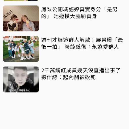
鳳梨公開馮語婷真實身分「是男
的」 她邀摸大腿驗真身
週刊才爆這群人解散！展榮曝「最
後一拍」 粉絲感傷：永遠愛群人
2千萬網紅成員幾天沒直播出事了
夥伴認：起內鬨被砍死