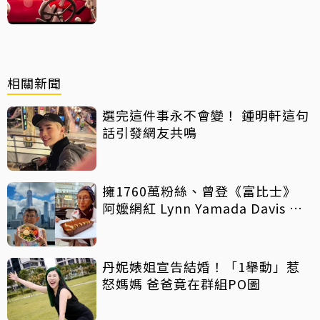
相關新聞
選完這件事永不會變！ 鍾明軒這句
話引發網友共鳴
擁1760萬粉絲、曾登《富比士》
阿嬤網紅 Lynn Yamada Davis 驚
傳病逝
丹妮婊姐宣告結婚！「1舉動」惹
怒媽媽 爸爸竟在群組PO圖