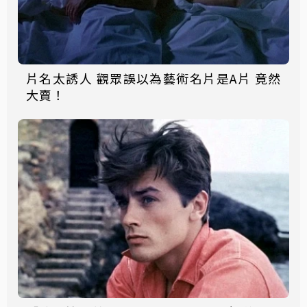
片名太誘人 觀眾誤以為藝術名片是A片 竟然
大賣！