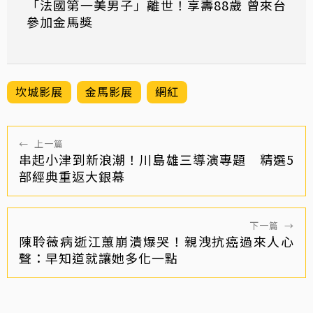
「法國第一美男子」離世！享壽88歲 曾來台
參加金馬獎
坎城影展
金馬影展
網紅
←
上一篇
串起小津到新浪潮！川島雄三導演專題 精選5
部經典重返大銀幕
下一篇
→
陳聆薇病逝江蕙崩潰爆哭！親洩抗癌過來人心
聲：早知道就讓她多化一點