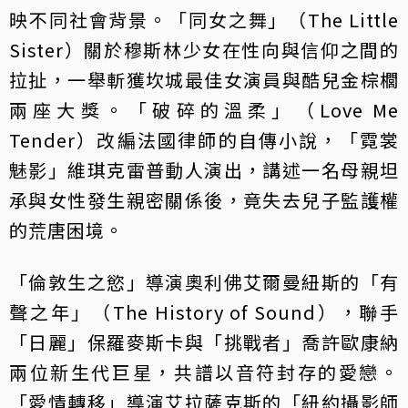
映不同社會背景。「同女之舞」（The Little
Sister）關於穆斯林少女在性向與信仰之間的
拉扯，一舉斬獲坎城最佳女演員與酷兒金棕櫚
兩座大獎。「破碎的溫柔」（Love Me
Tender）改編法國律師的自傳小說，「霓裳
魅影」維琪克雷普動人演出，講述一名母親坦
承與女性發生親密關係後，竟失去兒子監護權
的荒唐困境。
「倫敦生之慾」導演奧利佛艾爾曼紐斯的「有
聲之年」（The History of Sound），聯手
「日麗」保羅麥斯卡與「挑戰者」喬許歐康納
兩位新生代巨星，共譜以音符封存的愛戀。
「愛情轉移」導演艾拉薩克斯的「紐約攝影師