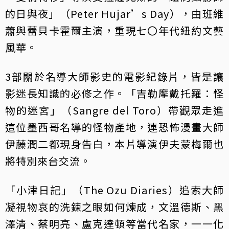
的日與夜」（Peter Hujar’s Day），由班維
蕭與蕾貝卡霍爾主演，重現七〇年代紐約文藝
風華。
3部關於名導大師影史的電影紀錄片，皆是讓
影迷長知識的必修之作。「吉勒摩戴托羅：怪
物的迷宮」（Sangre del Toro）帶觀眾走進
這位墨西哥名導的怪物產地，連恐怖漫畫大師
伊藤潤二都現身告白，本片導演伊夫蒙梅爾也
將特別來台交流。
「小津日記」（The Ozu Diaries）追索大師
凝視物哀的洗鍊之眼如何煉成，文溫德斯、黑
澤清、蔡明亮、盧克達頓等當代名家，一一化