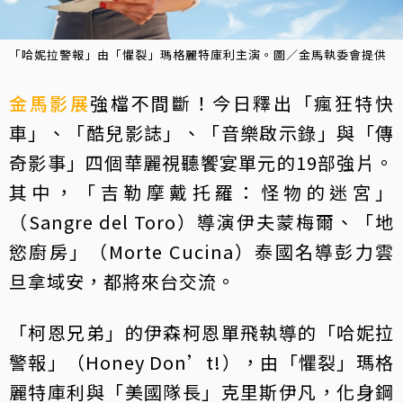
「哈妮拉警報」由「懼裂」瑪格麗特庫利主演。圖／金馬執委會提供
金馬影展
強檔不間斷！今日釋出「瘋狂特快
車」、「酷兒影誌」、「音樂啟示錄」與「傳
奇影事」四個華麗視聽饗宴單元的19部強片。
其中，「吉勒摩戴托羅：怪物的迷宮」
（Sangre del Toro）導演伊夫蒙梅爾、「地
慾廚房」（Morte Cucina）泰國名導彭力雲
旦拿域安，都將來台交流。
「柯恩兄弟」的伊森柯恩單飛執導的「哈妮拉
警報」（Honey Don’t!），由「懼裂」瑪格
麗特庫利與「美國隊長」克里斯伊凡，化身鋼