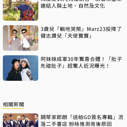
連結人與土地、自然及文化
3歲兒「躺地哭鬧」Marz23投降了
健志讚兒「天使寶寶」
阿妹妹成軍30年驚喜合體！「肚子
先碰肚子」超驚人近況曝光！
相關新聞
鋼琴家郎朗「送給GD簽名專輯」流
落二手書店 粉絲推測背後原因