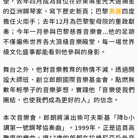
使，去年四月成為首位在好萊塢星光大道摘星
的亞洲鋼琴家，寫下歷史新頁；巴黎
奧運
四度
擔任火炬手；去年12月為巴黎聖母院的重啟獻
奏；今年一月參與巴黎慈善音樂會...他的足跡
不僅遍佈世界各大頂級音樂殿堂，每一場世界
級文化盛事都能看到他參與的身影。
舞台之外，他對音樂教育的熱情不減，透過開
設大師班、創立郎朗國際音樂基金會，點燃無
數年輕學子的音樂夢想，實踐他「音樂使我們
團結，也使我們成為更好的人」的信念。
本次音樂會，郎朗將演出柴可夫斯基「降b小
調第一號鋼琴協奏曲」。1999年，正是這首高
難度的樂曲，讓17歲的郎朗在拉維尼亞戶外音