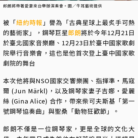
郎朗將帶著愛妻來台舉辦演奏會。圖／牛耳藝術提供
被「
紐約時報
」譽為「古典星球上最炙手可熱
的藝術家」，鋼琴巨星
郎朗
將於今年12月21日
於臺北國家音樂廳、12月23日於臺中國家歌劇
院舉行音樂會，這也是他首次登上臺中國家歌
劇院的舞台
本次他將與NSO國家交響樂團、指揮準・馬寇
爾 (Jun Märkl)，以及鋼琴家妻子吉娜・愛麗
絲 (Gina Alice) 合作，帶來柴可夫斯基「第一
號鋼琴協奏曲」與聖桑「動物狂歡節」。
郎朗不僅是一位鋼琴家，更是全球的文化大