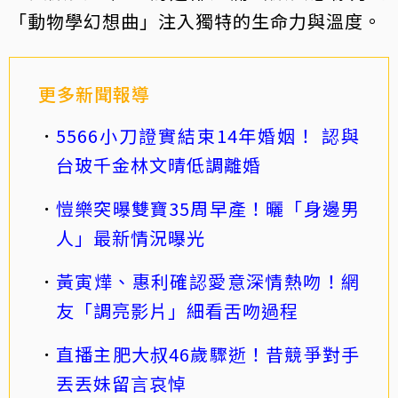
「動物學幻想曲」注入獨特的生命力與溫度。
更多新聞報導
5566小刀證實結束14年婚姻！ 認與
台玻千金林文晴低調離婚
愷樂突曝雙寶35周早產！曬「身邊男
人」最新情況曝光
黃寅燁、惠利確認愛意深情熱吻！網
友「調亮影片」細看舌吻過程
直播主肥大叔46歲驟逝！昔競爭對手
丟丟妹留言哀悼