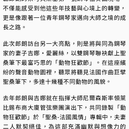
不僅能感受到他這些年技藝與心境上的轉變，
更是像跟著一位青年鋼琴家邁向大師之境的成
長之路。
此次郎朗訪台另一大亮點，則是將與同為鋼琴
家的妻子吉娜・愛麗絲，以雙鋼琴聯袂獻上聖
桑筆下最富巧思的「動物狂歡節」。在這座繽
紛的聲音動物園裡，聽眾將聽見法國作曲巨擘
聖桑筆下，多達十幾種不同動物的風貌。
去年郎朗與吉娜就在指揮大師尼爾森斯率領萊
比錫布商大廈管弦樂團演出下，共同錄製「動
物狂歡節」於「聖桑-法國風情」專輯中，夫妻
二人默契絕佳，為這部充滿幽默與想像力的