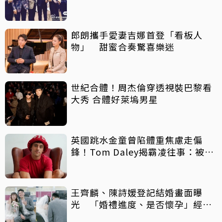
郎朗攜手愛妻吉娜首登「看板人
物」 甜蜜合奏驚喜樂迷
世紀合體！周杰倫穿透視裝巴黎看
大秀 合體好萊塢男星
英國跳水金童曾陷體重焦慮走偏
鋒！Tom Daley揭霸凌往事：被迫
反鎖教室獨自吃飯
王齊麟、陳詩媛登記結婚畫面曝
光 「婚禮進度、是否懷孕」經紀
人一次說