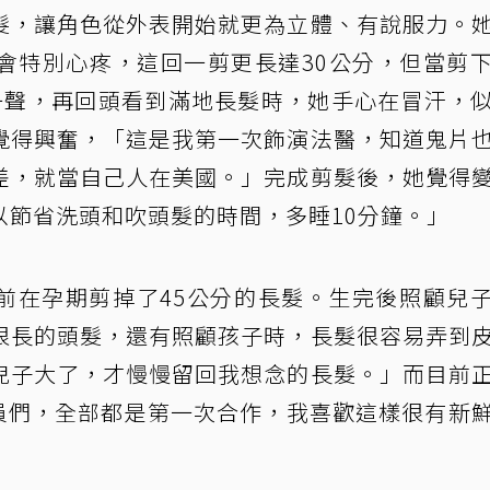
髮，讓角色從外表開始就更為立體、有說服力。
會特別心疼，這回一剪更長達30公分，但當剪
一聲，再回頭看到滿地長髮時，她手心在冒汗，
覺得興奮，「這是我第一次飾演法醫，知道鬼片
差，就當自己人在美國。」完成剪髮後，她覺得
以節省洗頭和吹頭髮的時間，多睡10分鐘。」
0年前在孕期剪掉了45公分的長髮。生完後照顧兒
很長的頭髮，還有照顧孩子時，長髮很容易弄到
兒子大了，才慢慢留回我想念的長髮。」而目前
要演員們，全部都是第一次合作，我喜歡這樣很有新