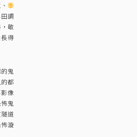
仁、
季
年田調
醫，敬
髮長得
窮的鬼
鬼的都
事影像
恐怖鬼
亥隧道
恐怖漩