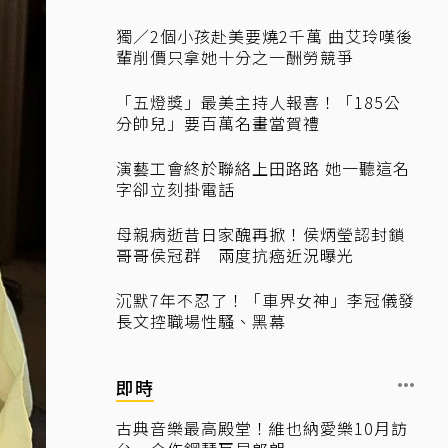
獨／2個小孩赴美要燒2千萬 曲艾玲嘆後
輩削價只拿她十分之一酬勞競爭
「五燈獎」最美主持人報喜！「185公
分帥兒」要百萬名畫當賀禮
演藝工會終於聯絡上田路路 她一聽這名
字卻立刻掛電話
母親病逝昔日家醜再掀！侯炳瑩認封鎖
哥哥侯冠群 兩度抗癌近況曝光
沉默7年不忍了！「車界女神」李冠儀發
長文控職場性騷、黑幕
即時
古典音樂最高殿堂！維也納愛樂10月訪