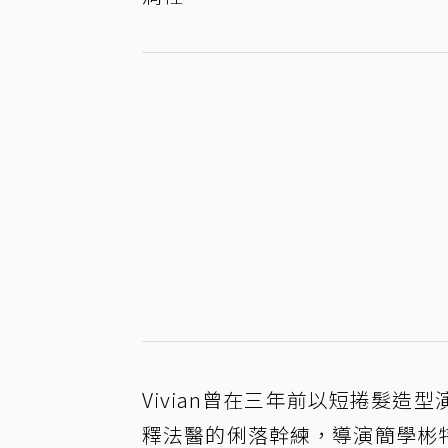
Vivian曾在三年前以短捲髮
釋法醫的俐落幹練，導演簡學彬特