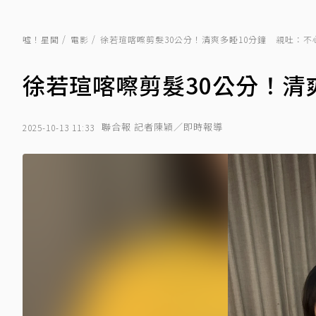
噓！星聞
電影
徐若瑄喀嚓剪髮30公分！清爽多睡10分鐘 親吐：不
徐若瑄喀嚓剪髮30公分！清
聯合報 記者陳穎／即時報導
2025-10-13 11:33