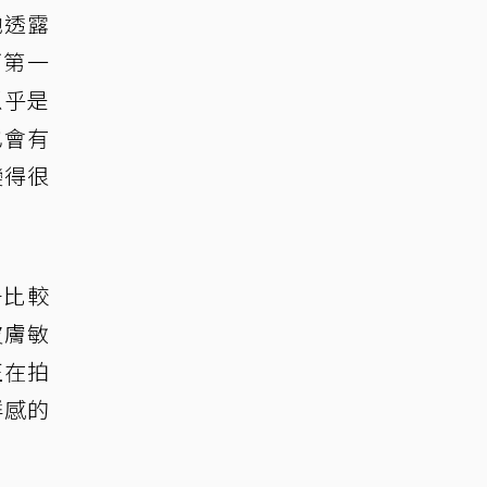
她透露
下第一
似乎是
也會有
變得很
子比較
皮膚敏
正在拍
鮮感的