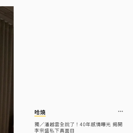
哈燒
獨／潘越雲全說了！40年感情曝光 揭開
李宗盛私下真面目