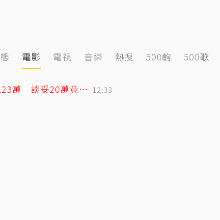
動態
電影
電視
音樂
熱搜
500齣
500歌
蕭敬騰日料店遭房東大漲租！月租15萬飆23萬 談妥20萬竟臨時反悔不續租
12:33