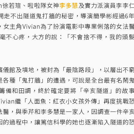
an徐若瑄、啦啦隊女神
李多慧
及實力派演員李李
開走不出隧道鬼打牆的秘密，導演簡學彬經過6
女主角Vivian為了扮演電影中專業俐落的女法
絲毫不心疼，大方的說：「不會捨不得，我的頭
殯儀館及墳地，被封為「最陰路段」，以層出不
是各種「鬼打牆」的遭遇，可說是全台最有名鬧
籌備和田調，終於確定要將「辛亥隧道」的故
ivian繼「人面魚：紅衣小女孩外傳」再度挑戰
法醫，與季芹和李多慧是一家人，因調查一件辛
因的過程中，讓篤信科學的她也逐漸陷入隧道的