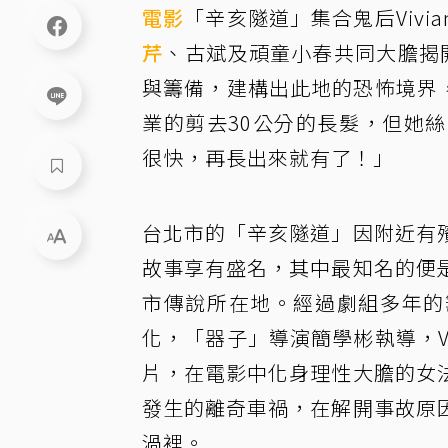
電影
「辛亥隧道」集合鬼后Vivi
芹
、古斌及頑童小春共同大膽揭
與籌備，建構出此地的恐怖境界，
業的剪去30公分的長髮，但她
很快，再長出來就有了！」
台北市的「辛亥隧道」因附近有
故事享有盛名，其中最知名的便
市傳說所在地。經過劇組多年的
化，「器子」導演簡學彬執導，V
片，在電影中化身理性大膽的女
發生的離奇車禍，在解開事故原
渦裡。