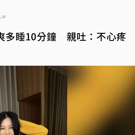
心疼
爽多睡10分鐘 親吐：不心疼