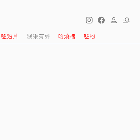
噓短片
娛樂有評
哈燒榜
噓粉