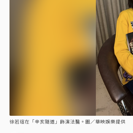
徐若瑄在「辛亥隧道」飾演法醫。圖／華映娛樂提供