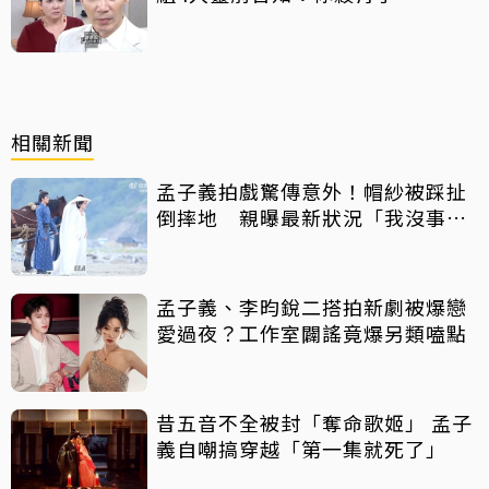
相關新聞
孟子義拍戲驚傳意外！帽紗被踩扯
倒摔地 親曝最新狀況「我沒事
噠！」
孟子義、李昀銳二搭拍新劇被爆戀
愛過夜？工作室闢謠竟爆另類嗑點
昔五音不全被封「奪命歌姬」 孟子
義自嘲搞穿越「第一集就死了」