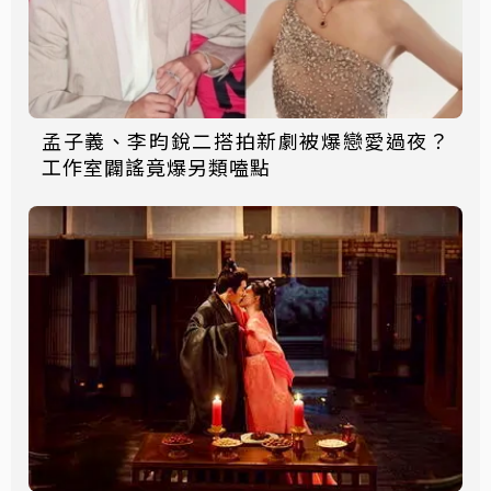
孟子義、李昀銳二搭拍新劇被爆戀愛過夜？
工作室闢謠竟爆另類嗑點