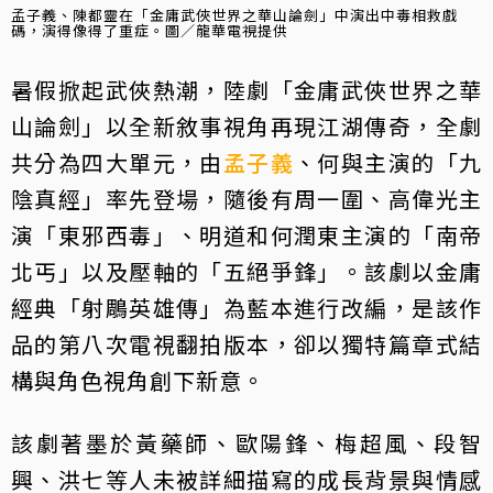
孟子義、陳都靈在「金庸武俠世界之華山論劍」中演出中毒相救戲
碼，演得像得了重症。圖／龍華電視提供
暑假掀起武俠熱潮，陸劇「金庸武俠世界之華
山論劍」以全新敘事視角再現江湖傳奇，全劇
共分為四大單元，由
孟子義
、何與主演的「九
陰真經」率先登場，隨後有周一圍、高偉光主
演「東邪西毒」、明道和何潤東主演的「南帝
北丐」以及壓軸的「五絕爭鋒」。該劇以金庸
經典「射鵰英雄傳」為藍本進行改編，是該作
品的第八次電視翻拍版本，卻以獨特篇章式結
構與角色視角創下新意。
該劇著墨於黃藥師、歐陽鋒、梅超風、段智
興、洪七等人未被詳細描寫的成長背景與情感