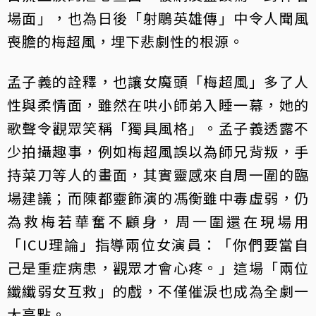
場面」，也為日後「射鵰英雄傳」中令人聞風
喪膽的梅超風，埋下悲劇性的根源。
孟子義的詮釋，也讓女魔頭「梅超風」多了人
性與柔情面，雖然在哄小師弟入睡一幕，她的
歌聲令觀眾笑稱「獨具風格」。孟子義透露不
少拍攝趣事，例如梅超風誤以為師兄背叛，手
持菜刀等人的畫面，其實靈感來自周一圍的臨
場建議；而陳都靈飾演的馮衡雖中毒虛弱，仍
為救梅若華奮不顧身，周一圍還在現場用
「ICU理論」指導兩位女演員：「你們要當自
己是重症病患，觀眾才會心疼。」這場「兩位
纖纖弱女互救」的戲，不僅催淚也成為全劇一
大亮點。