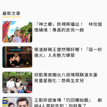
最新文章
「神之鄉」民視將播出！ 林玟誼
憶繞境：像真的走完一趟
張凌赫親王楚然嘴好嘟！「這一秒
過火」人夫魅力爆發
邱凱偉首闖台八搭陳珮騏演夫妻
見童星融化：想再生女兒
王凱猝逝後傳「仍回棚拍戲」 劇
組4人靈前告知：你殺青了