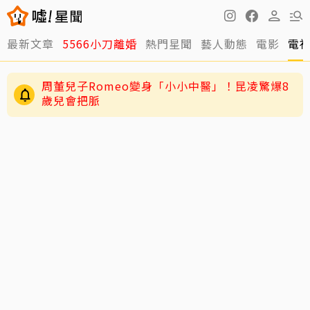
最新文章
5566小刀離婚
熱門星聞
藝人動態
電影
電
男星二度罹急性白血病！淚揭抗癌歷程：痛苦到
不想回想
周董兒子Romeo變身「小小中醫」！昆凌驚爆8
歲兒會把脈