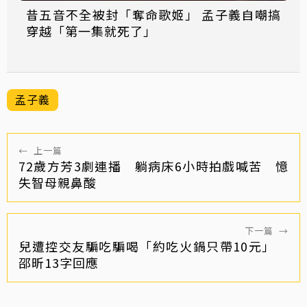
昔五音不全被封「奪命歌姬」 孟子義自嘲搞
穿越「第一集就死了」
孟子義
←
上一篇
72歲方芳3劇連播 躺病床6小時拍戲喊苦 憶
失智母親鼻酸
下一篇
→
兒遭控交友騙吃騙喝「約吃火鍋只帶10元」
邵昕13字回應