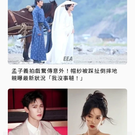
孟子義拍戲驚傳意外！帽紗被踩扯倒摔地
親曝最新狀況「我沒事噠！」