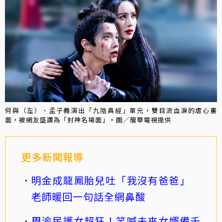
何與（左）、孟子義演出「九陰真經」單元，雙目流血淚的虐心畫
面，被網友盛讚為「封神名場面」。圖／龍華電視提供
更多新聞報導
明金成龍鳳胎兒吐「我沒有爸爸」
老師暖回一句話全網鼻酸
周渝民護女超狂！笑喊未來女婿備千