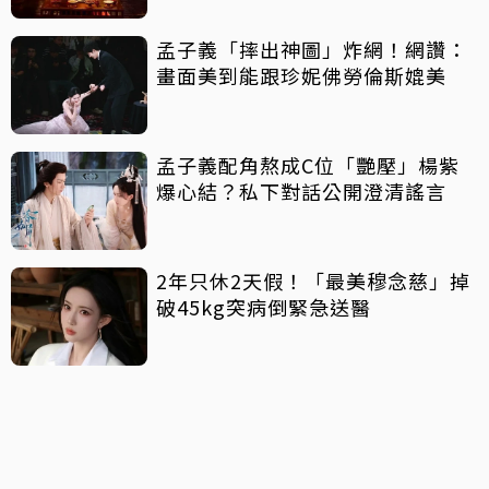
孟子義「摔出神圖」炸網！網讚：
畫面美到能跟珍妮佛勞倫斯媲美
孟子義配角熬成C位「艷壓」楊紫
爆心結？私下對話公開澄清謠言
2年只休2天假！「最美穆念慈」掉
破45kg突病倒緊急送醫