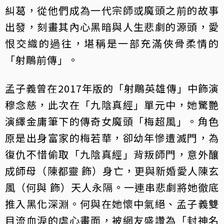
糾葛，從他們成為一代宗師或魔頭之前的故事
出發，刻畫其內心黑暗與人生悲劇的源頭，愛
恨交織的過往，堪稱是一部充滿俠骨柔情的
「射鵰前傳」。
孟子義曾在2017年版的「射鵰英雄傳」中飾演
穆念慈，此次在「九陰真經」單元中，她驚艷
演繹金庸筆下的傳奇女魔頭「梅超風」。角色
原是出身富家的梅若華，卻幼年慘遭滅門，為
復仇不惜偷取「九陰真經」背叛師門，意外釀
成師母（陳都靈 飾）身亡，更與新婚愛人陳玄
風（何與 飾）天人永隔。一連串悲劇將她徹底
推入黑化深淵。何與在她懷中氣絕、孟子義雙
目流血淚的虐心畫面，被網友盛讚為「封神名