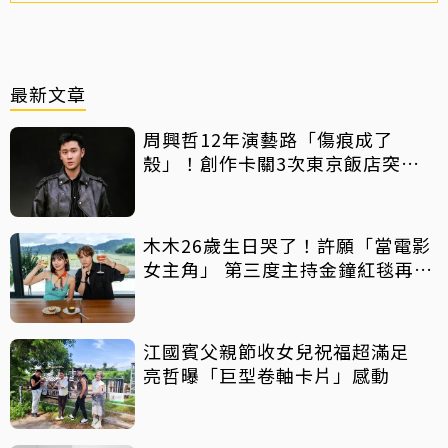
最新文章
周興哲12年演藝路「傷痕成了
殼」！創作卡關3次東京飯店突找
回靈感
木木26歲生日哭了！許願「當電影
女主角」 第三度主持金鐘紅毯再喊
話
江國賓父親節收女兒祝福超滿足
亮哲曝「巨型卷軸卡片」感動