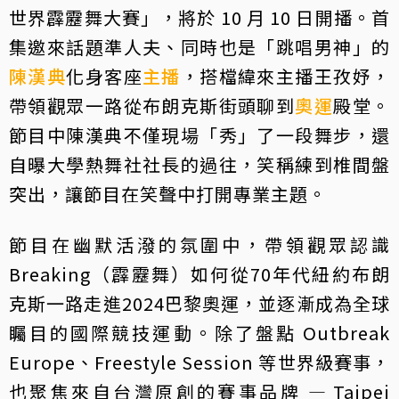
世界霹靂舞大賽」，將於 10 月 10 日開播。首
集邀來話題準人夫、同時也是「跳唱男神」的
陳漢典
化身客座
主播
，搭檔緯來主播王孜妤，
帶領觀眾一路從布朗克斯街頭聊到
奧運
殿堂。
節目中陳漢典不僅現場「秀」了一段舞步，還
自曝大學熱舞社社長的過往，笑稱練到椎間盤
突出，讓節目在笑聲中打開專業主題。
節目在幽默活潑的氛圍中，帶領觀眾認識
Breaking（霹靂舞）如何從70年代紐約布朗
克斯一路走進2024巴黎奧運，並逐漸成為全球
矚目的國際競技運動。除了盤點 Outbreak
Europe、Freestyle Session 等世界級賽事，
也聚焦來自台灣原創的賽事品牌 — Taipei