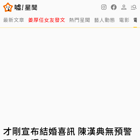
最新文章
姜厚任女友發文
熱門星聞
藝人動態
電影
電
才剛宣布結婚喜訊 陳漢典無預警