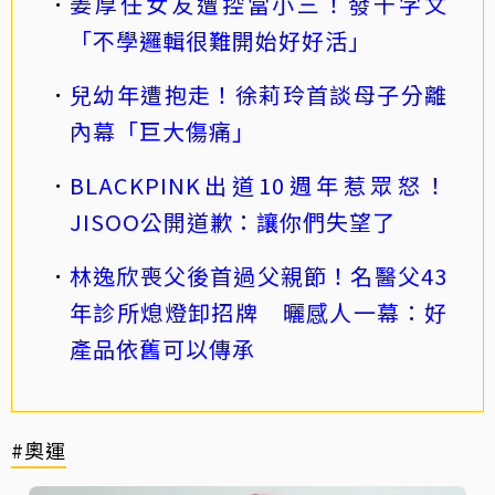
姜厚任女友遭控當小三！發千字文
「不學邏輯很難開始好好活」
兒幼年遭抱走！徐莉玲首談母子分離
內幕「巨大傷痛」
BLACKPINK出道10週年惹眾怒！
JISOO公開道歉：讓你們失望了
林逸欣喪父後首過父親節！名醫父43
年診所熄燈卸招牌 曬感人一幕：好
產品依舊可以傳承
#奧運