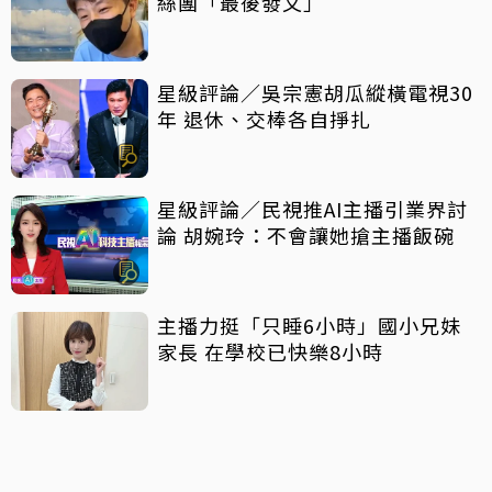
絲團「最後發文」
星級評論／吳宗憲胡瓜縱橫電視30
年 退休、交棒各自掙扎
星級評論／民視推AI主播引業界討
論 胡婉玲：不會讓她搶主播飯碗
主播力挺「只睡6小時」國小兄妹
家長 在學校已快樂8小時