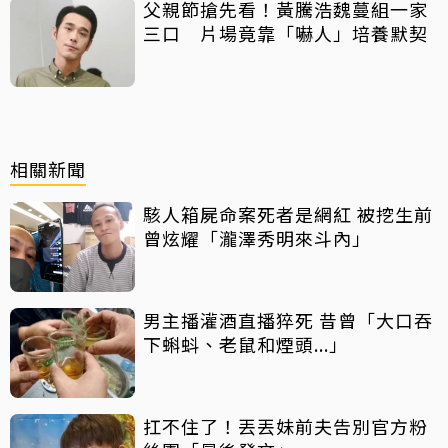
父親節搶先看！黃騰浩魏蔓組一家
三口 片場竟靠「嚇人」培養默契
相關新聞
駭人箱屍命案死者是網紅 被挖生前
曾炫耀「瀧澤秀明來斗內」
男主播灌酒直播猝死 昔曾「大口吞
下蝌蚪、老鼠和煙頭...」
扛不住了！丟丟妹前夫告別官方粉