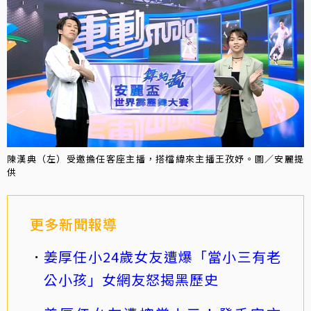
陳漢典（左）受邀擔任客座主播，搭檔緯來主播王孜妤。圖／安麗提
供
更多新聞報導
姜厚任小24歲女友遭爆「當小三有老
公小孩」女網友怒揭黑歷史