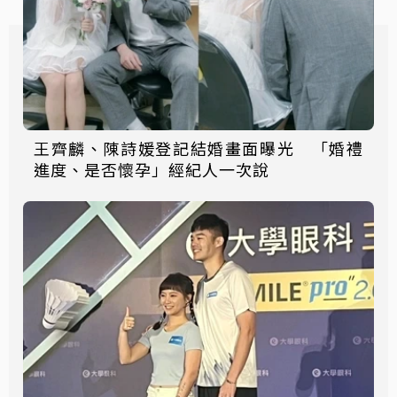
王齊麟、陳詩媛登記結婚畫面曝光 「婚禮
進度、是否懷孕」經紀人一次說