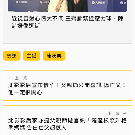
近視雷射心情大不同 王齊麟緊捏壓力球、陳
詩媛像逛街
奧運
主播
陳漢典
←
上一篇
北影影后宣布懷孕！父親節公開喜訊 憶亡父：
他一定很開心
下一篇
→
北影影后李亦捷父親節拋喜訊！曬產檢照升格
準媽媽 告白亡父超感人