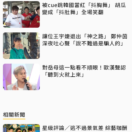
被cue跳韓國當紅「抖胸舞」 胡瓜
變成「抖肚舞」全場笑翻
讓位王宇婕退出「神之路」 鄭仲茵
深夜吐心聲「說不難過是騙人的」
對岳母這一點看不順眼！歐漢聲認
「聽到火就上來」
相關新聞
星級評論／逃不過景氣差 綜藝咖酬