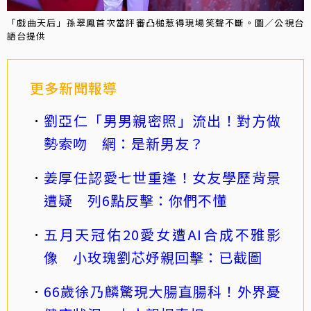
「戲曲天后」孫翠鳳首次當評審凸槌惹得現場笑聲不斷。圖／公視台
語台提供
更多新聞報導
劉亞仁「男男親密照」流出！對方做
勢索吻 網：是新男友？
姜厚任認愛七世重逢！女友學歷背景
遭疑 列6點反擊：你們不懂
五月天冠佑20愛女遭AI合成不雅影
像 小玫瑰劉芯妤親回擊：已截圖
66歲徐乃麟驚現大腸直腸科！外界憂