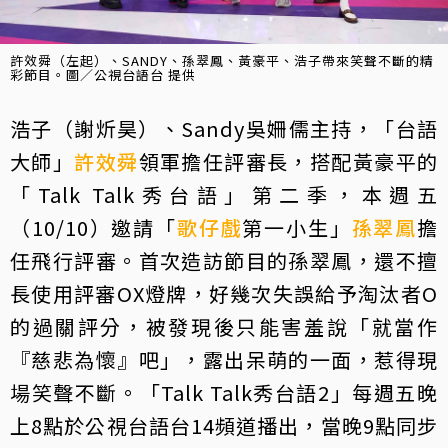
許效舜（左起）、SANDY、孫翠鳳、黃豪平、浩子帶來笑聲不斷的精
彩節目。圖／公視台語台 提供
浩子（謝炘昊）、Sandy吳姍儒主持，「台語
大師」
許效舜
領軍擔任評審長，搭配黃豪平的
「Talk Talk秀台語」第二季，本週五
（10/10）邀請「
歌仔戲
第一小生」
孫翠鳳
擔
任飛行評審。首次造訪節目的孫翠鳳，還不擅
長使用評審OX燈牌，好幾次失誤給予淘汰者O
的過關評分，被發現後只能害羞說「就當作
『慈悲為懷』吧」，露出呆萌的一面，惹得現
場笑聲不斷。「Talk Talk秀台語2」每週五晚
上8點於公視台語台14頻道播出，當晚9點同步