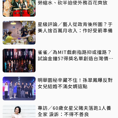
勞縮水、砍半迫使外務百花齊放
星級評論／藝人從政背後所圖？于
美人捨百萬月收入：作好受箭準備
雀雀／為MIT戲劇指路抑或擋路？
試論金鐘57得獎名單創造台灣價值
密碼
明華園秘辛藏不住！孫翠鳳曝反對
女兒結婚不滿女婿這點
專訪／60歲女星父賭夫落跑1人養
全家 淚訴：不得不善良