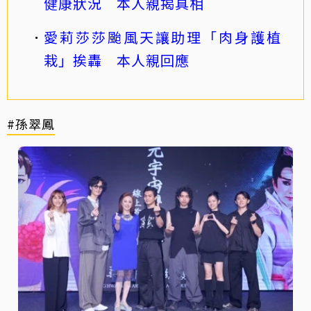
健康狀況 本人親揭真相
愛莉莎莎颱風天讓助理「肉身護植
栽」挨轟 本人親回應
#孫翠鳳