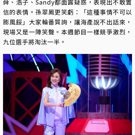
舜、浩子、Sandy都面露疑惑，表現出不敢置
信的表情。孫翠鳳更笑虧：「這種事情不可以
膨風餒」大家輪番質詢，讓海產說不出話來，
現場又是一陣笑聲。本週節目一樣競爭激烈，
九位選手將淘汰一半。