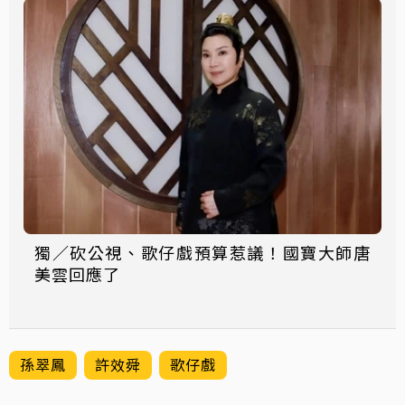
獨／砍公視、歌仔戲預算惹議！國寶大師唐
美雲回應了
孫翠鳳
許效舜
歌仔戲