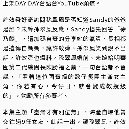
上架DAY DAY台語台YouTube頻道。
許效舜好奇詢問孫翠鳳是否知道Sandy的爸爸
是誰？未等孫翠鳳反應，Sandy搶先回答「徐
乃麟」，還加碼自豪的分享她的氣質、長相都
是遺傳自媽媽，讓許效舜、孫翠鳳笑到說不出
話。許效舜也爆料，孫翠鳳婚前、未嫁給明華
園第二代總團長陳勝福之前，一句台語都不會
講，「看著這位國寶級的歌仔戲團主兼女主
角，你若有心，今仔日，就會變成教授級
的」，勉勵所有參賽者。
本集主題「臺灣才有別位無」，海產自爆他曾
交往過9任女友，此話一出，讓孫翠鳳、許效