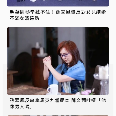
明華園秘辛藏不住！孫翠鳳曝反對女兒結婚
不滿女婿這點
孫翠鳳反串拿馬英九當範本 陳文茜吐槽「他
像男人嗎」