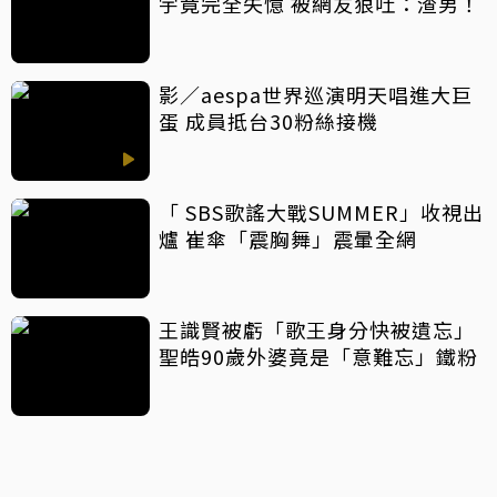
宇竟完全失憶 被網友狠吐：渣男！
影／aespa世界巡演明天唱進大巨
蛋 成員抵台30粉絲接機
「 SBS歌謠大戰SUMMER」收視出
爐 崔傘「震胸舞」震暈全網
王識賢被虧「歌王身分快被遺忘」
聖皓90歲外婆竟是「意難忘」鐵粉