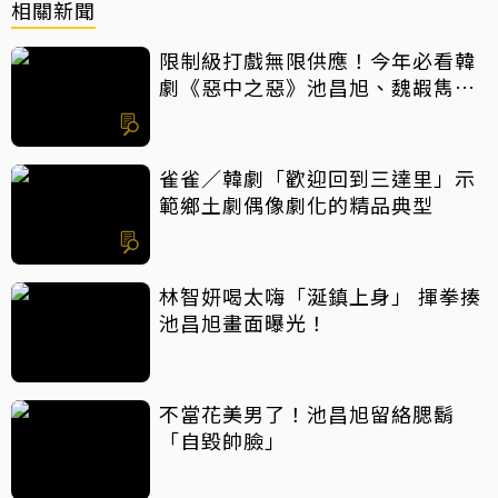
相關新聞
限制級打戲無限供應！今年必看韓
劇《惡中之惡》池昌旭、魏嘏雋打
到巔峰
雀雀／韓劇「歡迎回到三達里」示
範鄉土劇偶像劇化的精品典型
林智妍喝太嗨「涎鎮上身」 揮拳揍
池昌旭畫面曝光！
不當花美男了！池昌旭留絡腮鬍
「自毀帥臉」