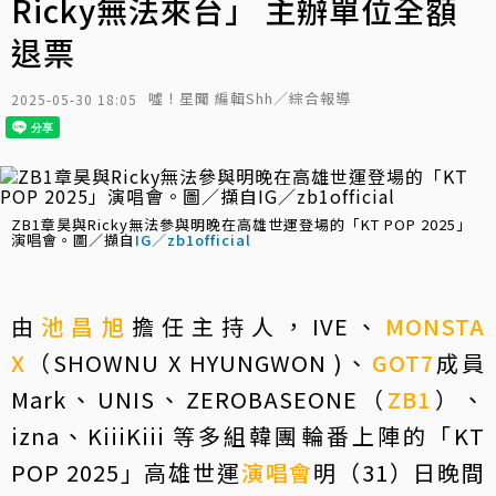
Ricky無法來台」 主辦單位全額
退票
噓！星聞 編輯Shh／綜合報導
2025-05-30 18:05
ZB1章昊與Ricky無法參與明晚在高雄世運登場的「KT POP 2025」
演唱會。圖／擷自
IG／zb1official
由
池昌旭
擔任主持人，IVE、
MONSTA
X
（SHOWNU X HYUNGWON )、
GOT7
成員
Mark、UNIS、ZEROBASEONE（
ZB1
）、
izna、KiiiKiii 等多組韓團輪番上陣的「KT
POP 2025」高雄世運
演唱會
明（31）日晚間