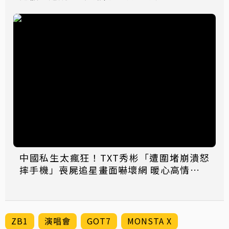
中國私生太瘋狂！TXT秀彬「遭圍堵崩潰怒
摔手機」喪屍追星畫面嚇壞網 暖心高情商回
應粉絲哭了
ZB1
演唱會
GOT7
MONSTA X