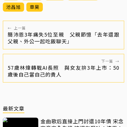
池昌旭
章昊
←
上一篇
簡沛恩3年痛失5位至親 父親節憶「去年還跟
父親、外公一起吃飯聊天」
下一篇
→
57歲林煒轉戰AI長照 與女友拚3年上市：50
歲後自己當自己的貴人
最新文章
金曲歌后直接上門討還10年債 宋念