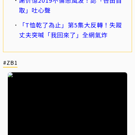
謝忻憶2019不倫戀風波！認「咎由自
取」吐心聲
「T恤乾了為止」第5集大反轉！失蹤
丈夫突喊「我回來了」全網氣炸
#ZB1