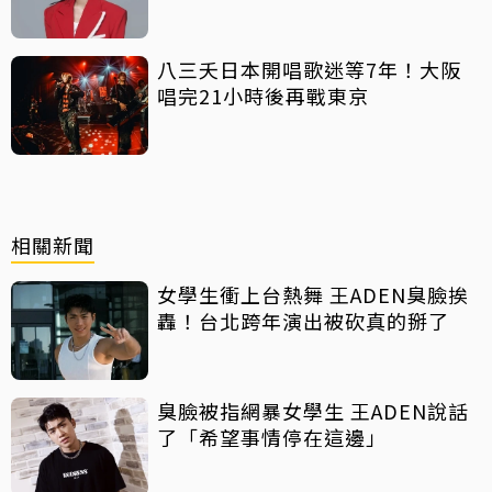
八三夭日本開唱歌迷等7年！大阪
唱完21小時後再戰東京
相關新聞
女學生衝上台熱舞 王ADEN臭臉挨
轟！台北跨年演出被砍真的掰了
臭臉被指網暴女學生 王ADEN說話
了「希望事情停在這邊」