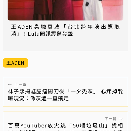
王ADEN臭臉風波「台北跨年演出遭取
消」！Lulu聞訊震驚發聲
王ADEN
←
上一篇
林子熙揭尪腦瘤開刀後「一夕禿頭」 心疼掉髮
曝現況：像灰燼一直飛走
下一篇
→
百萬YouTuber放火跳「50噸垃圾山」找相