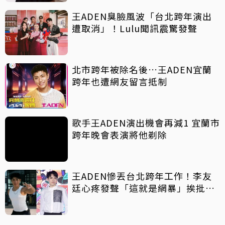
王ADEN臭臉風波「台北跨年演出
遭取消」！Lulu聞訊震驚發聲
北市跨年被除名後…王ADEN宜蘭
跨年也遭網友留言抵制
歌手王ADEN演出機會再減1 宜蘭市
跨年晚會表演將他剃除
王ADEN慘丟台北跨年工作！李友
廷心疼發聲「這就是網暴」挨批秒
刪文