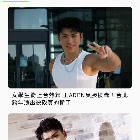
女學生衝上台熱舞 王ADEN臭臉挨轟！台北
跨年演出被砍真的掰了