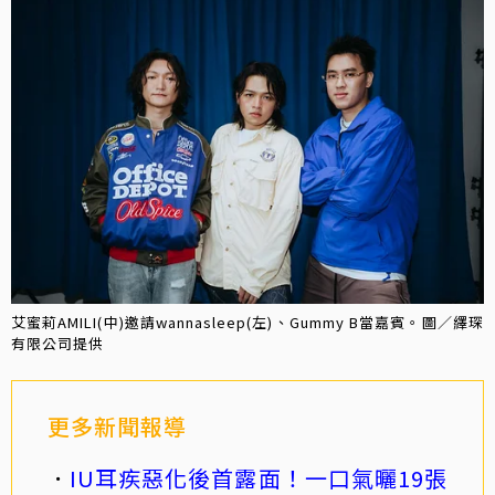
艾蜜莉AMILI(中)邀請wannasleep(左)、Gummy B當嘉賓。圖／繹琛
有限公司提供
更多新聞報導
IU耳疾惡化後首露面！一口氣曬19張