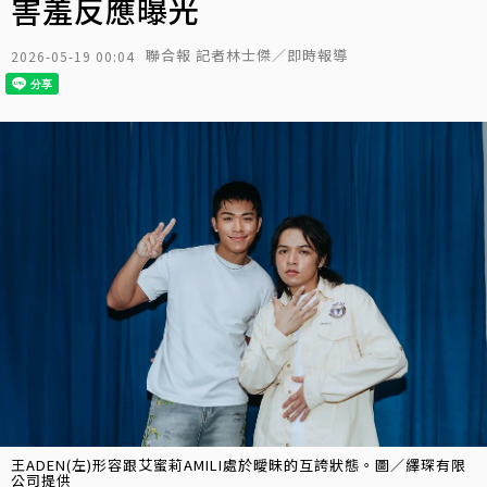
害羞反應曝光
聯合報 記者林士傑／即時報導
2026-05-19 00:04
王ADEN(左)形容跟艾蜜莉AMILI處於曖昧的互誇狀態。圖／繹琛有限
公司提供