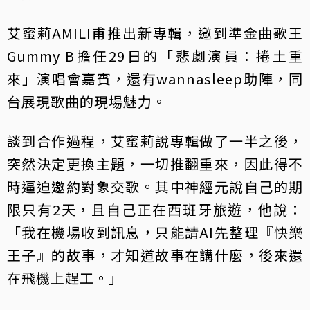
艾蜜莉AMILI甫推出新專輯，邀到準金曲歌王
Gummy B擔任29日的「悲劇演員：捲土重
來」演唱會嘉賓，還有wannasleep助陣，同
台展現歌曲的現場魅力。
談到合作過程，艾蜜莉說專輯做了一半之後，
突然決定更換主題，一切推翻重來，因此得不
時逼迫邀約對象交歌。其中神經元說自己的期
限只有2天，且自己正在西班牙旅遊，他說：
「我在機場收到訊息，只能請AI先整理『快樂
王子』的故事，才知道故事在講什麼，後來還
在飛機上趕工。」