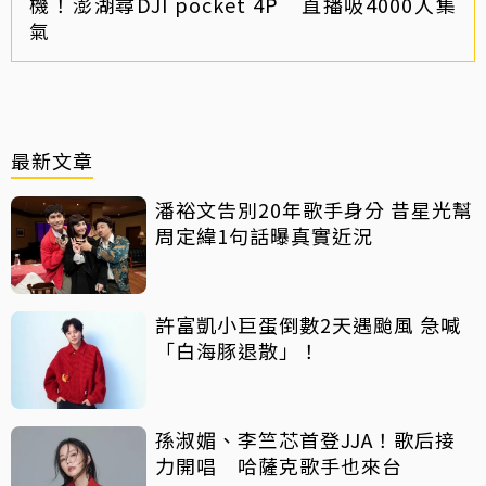
機！澎湖尋DJI pocket 4P 直播吸4000人集
氣
最新文章
潘裕文告別20年歌手身分 昔星光幫
周定緯1句話曝真實近況
許富凱小巨蛋倒數2天遇颱風 急喊
「白海豚退散」！
孫淑媚、李竺芯首登JJA！歌后接
力開唱 哈薩克歌手也來台