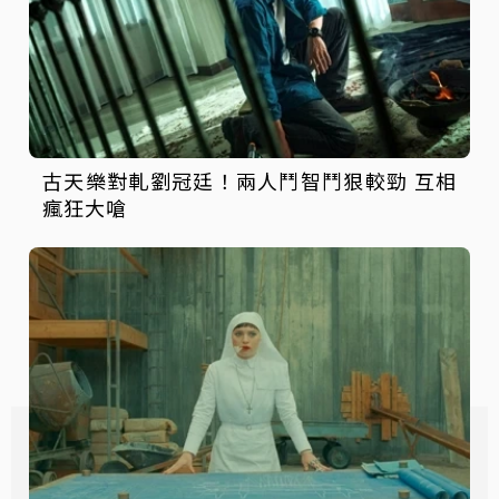
古天樂對軋劉冠廷！兩人鬥智鬥狠較勁 互相
瘋狂大嗆