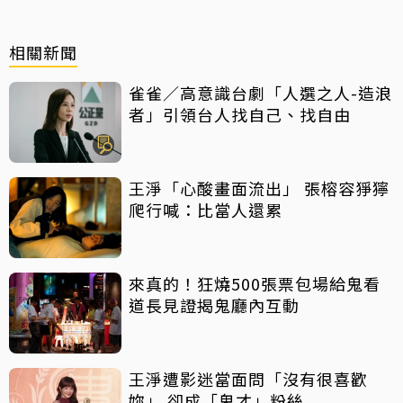
相關新聞
雀雀／高意識台劇「人選之人-造浪
者」引領台人找自己、找自由
王淨「心酸畫面流出」 張榕容猙獰
爬行喊：比當人還累
來真的！狂燒500張票包場給鬼看
道長見證揭鬼廳內互動
王淨遭影迷當面問「沒有很喜歡
妳」 卻成「鬼才」粉絲