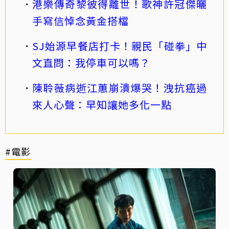
港樂傳奇黎彼得離世！歌神許冠傑曬
手寫信悼念黃金搭檔
SJ始源早餐店打卡！親民「碰拳」中
文直問：我停車可以嗎？
陳聆薇病逝江蕙崩潰爆哭！洩抗癌過
來人心聲：早知讓她多化一點
#電影