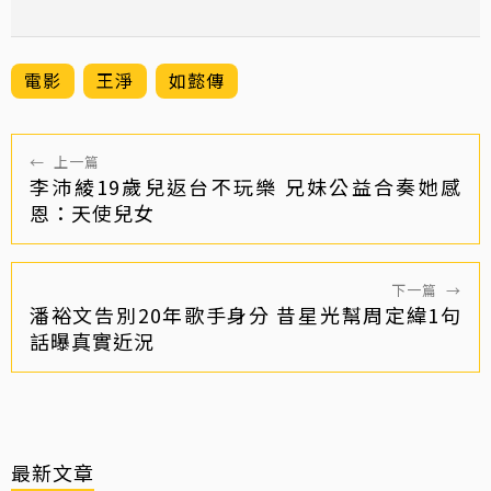
電影
王淨
如懿傳
←
上一篇
李沛綾19歲兒返台不玩樂 兄妹公益合奏她感
恩：天使兒女
下一篇
→
潘裕文告別20年歌手身分 昔星光幫周定緯1句
話曝真實近況
最新文章