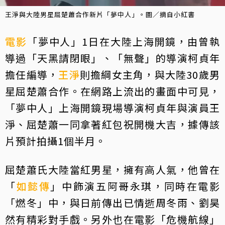
王淨與大陸男星屈楚蕭合作新片「夢中人」。圖／摘自小紅書
電影
「夢中人」1日在大陸上海開鏡，由曾執
導過「天黑請閉眼」、「無聲」的導演柯貞年
擔任編導，
王淨
則擔綱女主角，與大陸30歲男
星屈楚蕭合作。在網路上流出的畫面中可見，
「夢中人」上海開鏡現場導演柯貞年與演員王
淨、屈楚蕭一同拿著紅包祝開機大吉，據傳該
片預計拍攝1個半月。
屈楚蕭氏大陸當紅男星，擁有高人氣，他曾在
「
如懿傳
」中飾演五阿哥永琪，同時在電影
「燃冬」中，與日前傳出已情逝周冬雨、劉昊
然有精彩對手戲。另外也在電影「危機航線」