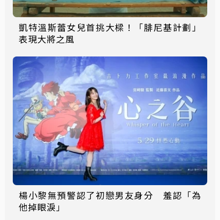
凱特溫斯蕾女兒首挑大樑！「腓尼基計劃」
表現大將之風
楊小黎無預警認了初戀男友身分 羞認「為
他掉眼淚」