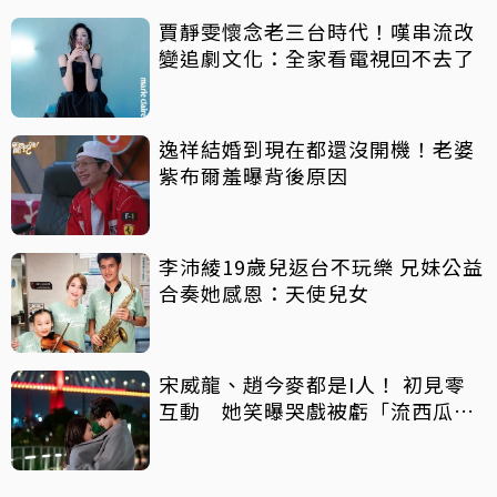
賈靜雯懷念老三台時代！嘆串流改
變追劇文化：全家看電視回不去了
逸祥結婚到現在都還沒開機！老婆
紫布爾羞曝背後原因
李沛綾19歲兒返台不玩樂 兄妹公益
合奏她感恩：天使兒女
宋威龍、趙今麥都是I人！ 初見零
互動 她笑曝哭戲被虧「流西瓜
汁」