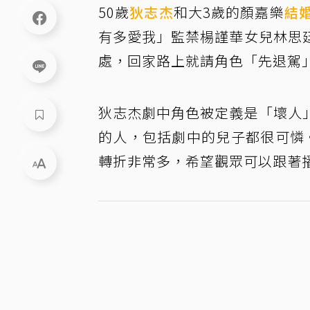
50歲
狄志杰
和大3歲的顏嘉樂
結
有多愛我」監禁楊謹華女兒林思
處，回家路上就請角色「先退駕
狄志杰劇中角色被定義是「壞人
的人，包括劇中的兒子都很可憐
轉折非常多，希望觀眾可以跟著