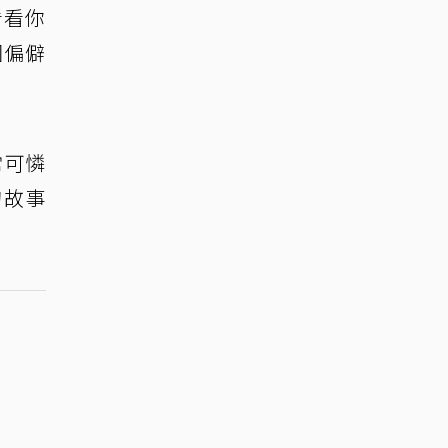
看看你
園偏僻
常可憐
的故事