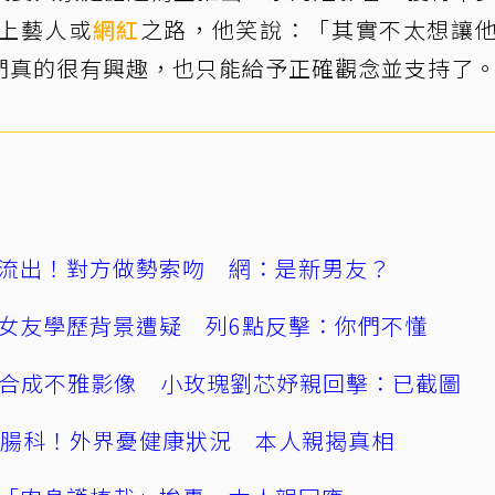
上藝人或
網紅
之路，他笑說：「其實不太想讓
們真的很有興趣，也只能給予正確觀念並支持了
流出！對方做勢索吻 網：是新男友？
女友學歷背景遭疑 列6點反擊：你們不懂
AI合成不雅影像 小玫瑰劉芯妤親回擊：已截圖
直腸科！外界憂健康狀況 本人親揭真相