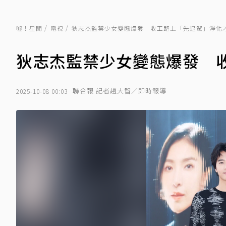
噓！星聞
電視
狄志杰監禁少女變態爆發 收工路上「先退駕」淨化
狄志杰監禁少女變態爆發 
聯合報 記者趙大智／即時報導
2025-10-08 00:03