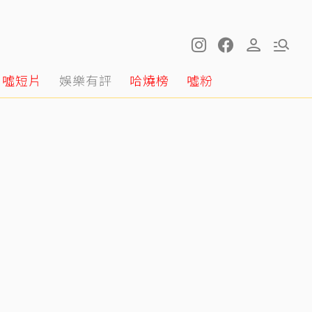
噓短片
娛樂有評
哈燒榜
噓粉