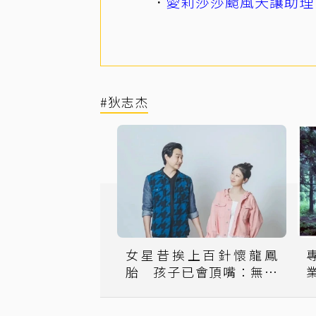
愛莉莎莎颱風天讓助理
#狄志杰
女星昔挨上百針懷龍鳳
胎 孩子已會頂嘴：無法
反駁了