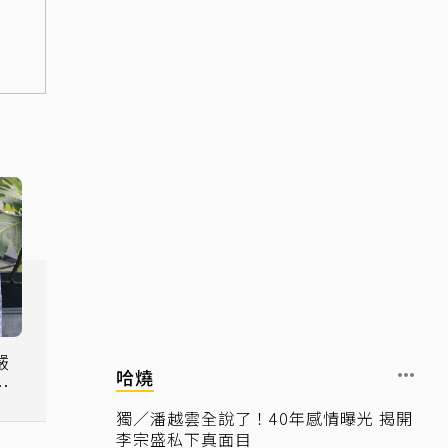
哈燒
學
獨／潘越雲全說了！40年感情曝光 揭開
李宗盛私下真面目