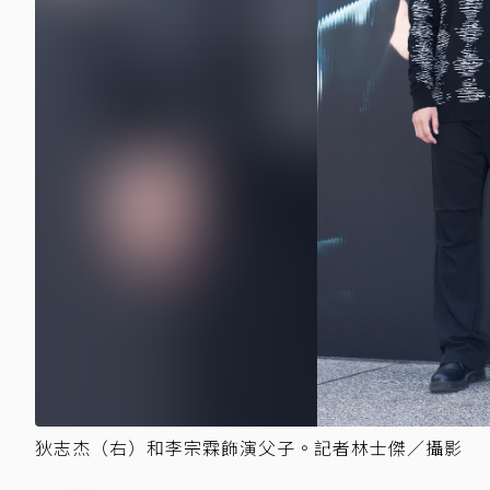
狄志杰（右）和李宗霖飾演父子。記者林士傑／攝影