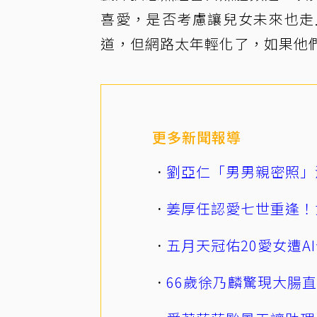
喜愛，是否考慮讓兒女未來也走
道，但網路太年輕化了，如果他
更多新聞報導
劉亞仁「男男親密照」
姜厚任認愛七世重逢！
五月天冠佑20愛女遭
66歲徐乃麟驚現大腸