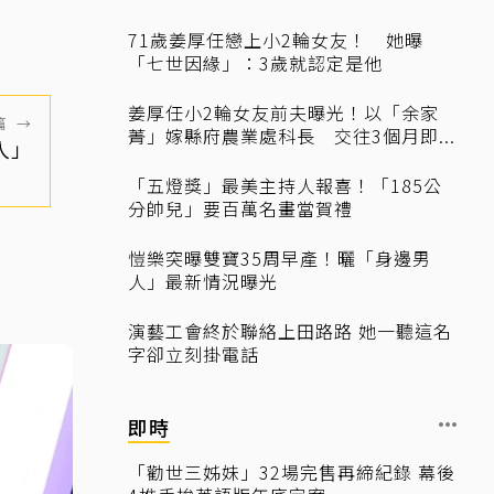
71歲姜厚任戀上小2輪女友！ 她曝
「七世因緣」：3歲就認定是他
姜厚任小2輪女友前夫曝光！以「余家
篇
→
菁」嫁縣府農業處科長 交往3個月即...
人」
「五燈獎」最美主持人報喜！「185公
分帥兒」要百萬名畫當賀禮
愷樂突曝雙寶35周早產！曬「身邊男
人」最新情況曝光
演藝工會終於聯絡上田路路 她一聽這名
字卻立刻掛電話
即時
「勸世三姊妹」32場完售再締紀錄 幕後