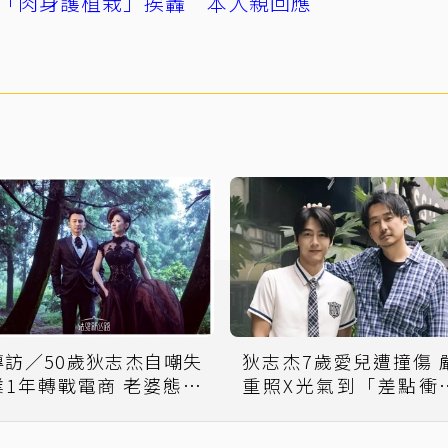
「肉身護植栽」挨轟 本人親回應
專訪／50歲狄志杰自嘲失
狄志杰7歲愛兒遭撞傷 嚴
業1年轉戰電商 老婆態度
重照X光氣到「差點衝
曝光
校」