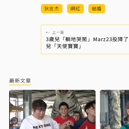
狄志杰
網紅
結婚
←
上一篇
3歲兒「躺地哭鬧」Marz23投降了
兒「天使寶寶」
最新文章