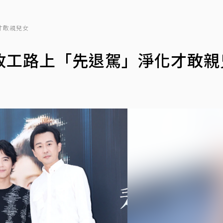
才敢親兒女
收工路上「先退駕」淨化才敢親