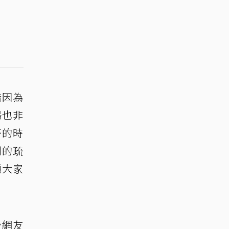
惜因為
場也非
哥的時
別的疏
顧大家
少網友