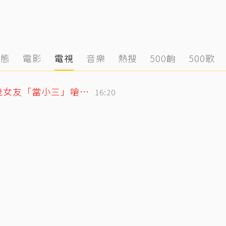
動態
電影
電視
音樂
熱搜
500齣
500歌
姜厚任護愛12點聲明重砲反擊！駁小24歲女友「當小三」嗆：講三小？
16:20