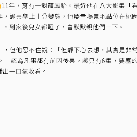
婚
11年，育有一對龍鳳胎。最近他在八大影集「
廷，詭異舉止十分變態，他慶幸場景地點位在桃
」，到家後兒女都睡了，會默默親他們一下。
」，但他忍不住說：「但靜下心去想，其實是非
。」認為凡事都有前因後果，戲只有6集，要塞
播出一口氣收看。