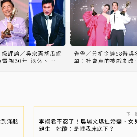
星級評論／吳宗憲胡瓜縱
雀雀／分析金鐘58得獎
橫電視30年 退休、交棒
單：社會真的被戲劇改
各自掙扎
了嗎？
下一
虐到滿臉
李翊君不忍了！農場文爆扯婚變、女
親生 她酸：是睡我床底下？