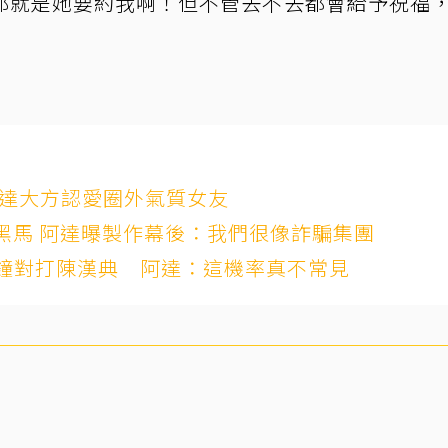
那就是她要約我啊！但不管去不去都會給予祝福
 阿達大方認愛圈外氣質女友
黑馬 阿達曝製作幕後：我們很像詐騙集團
金鐘對打陳漢典 阿達：這機率真不常見