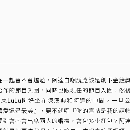
在一起會不會尷尬，阿達自嘲說應該是創下金鐘
合作的節目入圍，同時也跟現任的節目入圍，然
果LuLu剛好坐在陳漢典和阿達的中間，一旦
舊愛還是最美』，要不就唱『你的喜帖是我的請
問到會不會出席兩人的婚禮，會包多少紅包？阿