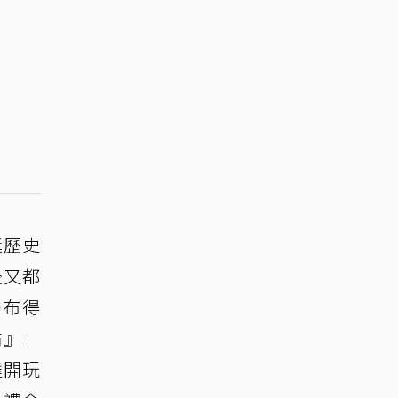
獎歷史
後又都
公布得
帖』」
達開玩