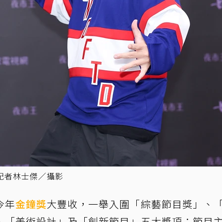
記者林士傑／攝影
今年
金鐘獎
大豐收，一舉入圍「綜藝節目獎」、
、「美術設計」及「創新節目」五大獎項；節目