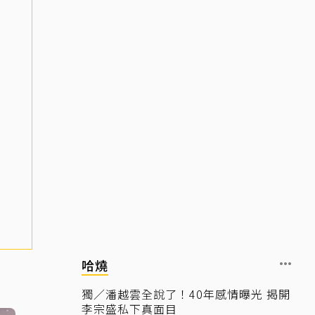
哈燒
獨／潘越雲全說了！40年感情曝光 揭開
李宗盛私下真面目