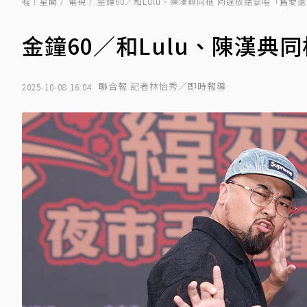
噓！星聞
電視
金鐘60／和Lulu、陳漢典同框 阿達放話要唱「舊愛
金鐘60／和Lulu、陳漢典
聯合報 記者林怡秀／即時報導
2025-10-08 16:04