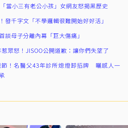
爆「當小三有老公小孩」女網友怒揭黑歷史
！發千字文「不學邏輯很難開始好好活」
首談母子分離內幕「巨大傷痛」
0週年惹眾怒！JISOO公開道歉：讓你們失望了
節！名醫父43年診所熄燈卸招牌 曬感人一
承