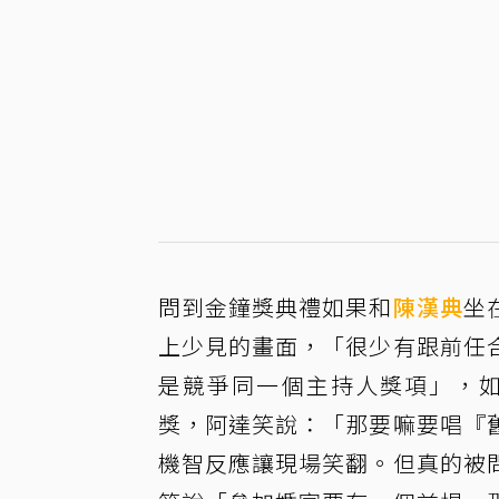
問到金鐘獎典禮如果和
陳漢典
坐
上少見的畫面，「很少有跟前任
是競爭同一個主持人獎項」，如
獎，阿達笑說：「那要嘛要唱『
機智反應讓現場笑翻。但真的被