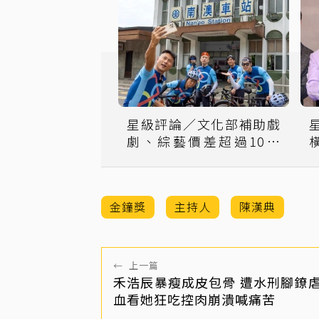
星級評論／文化部補助戲
劇、綜藝價差超過10倍
哈林節目面臨斷炊
金鐘獎
主持人
陳漢典
←
上一篇
禾浩辰暴瘦成皮包骨 遭水刑腳鐐
血看她狂吃控肉崩潰喊痛苦