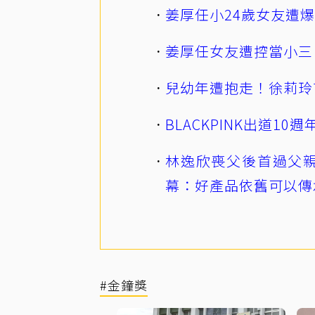
姜厚任小24歲女友遭
姜厚任女友遭控當小三
兒幼年遭抱走！徐莉玲
BLACKPINK出道1
林逸欣喪父後首過父親
幕：好產品依舊可以傳
#金鐘獎