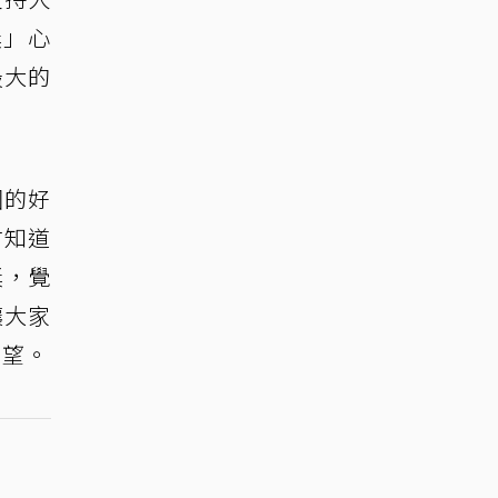
獎」心
最大的
圍的好
才知道
獎，覺
讓大家
期望。