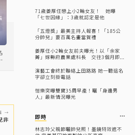
71歲姜厚任戀上小2輪女友！ 她曝
「七世因緣」：3歲就認定是他
「五燈獎」最美主持人報喜！「185公
分帥兒」要百萬名畫當賀禮
姜厚任小2輪女友前夫曝光！以「余家
名
菁」嫁縣府農業處科長 交往3個月即...
變
演藝工會終於聯絡上田路路 她一聽這名
字卻立刻掛電話
愷樂突曝雙寶35周早產！曬「身邊男
人」最新情況曝光
篇
→
即時
兒非
林志玲父親節曬帥兒照！墨鏡特效遮不