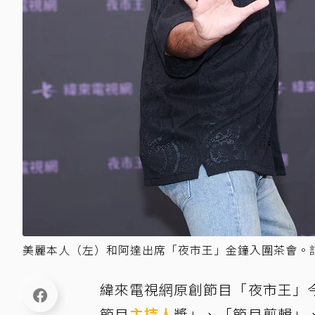
美麗本人（左）和阿達出席「夜市王」金鐘入圍茶會。
緯來電視網原創節目「夜市王」
節目
主持人
獎」、「節目剪輯」