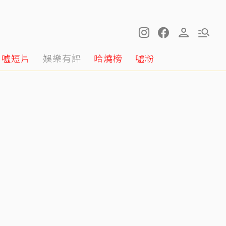
噓短片
娛樂有評
哈燒榜
噓粉