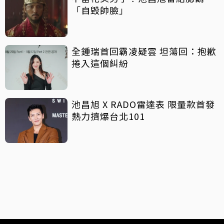
「自毀帥臉」
全鍾瑞首回霸凌疑雲 坦蕩回：抱歉
捲入這個糾紛
池昌旭 X RADO雷達表 限量款首發
熱力擠爆台北101