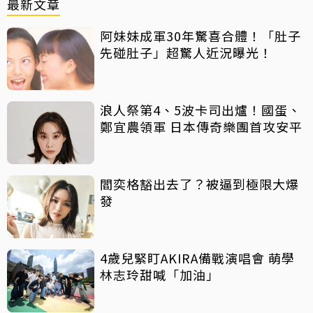
最新文章
阿妹妹成軍30年驚喜合體！「肚子
先碰肚子」超驚人近況曝光！
浪人祭第4、5波卡司出爐！國蛋、
鄭宜農領軍 日本傳奇樂團首攻安平
閻奕格豁出去了？被逼到極限大爆
發
4歲兒緊盯AKIRA備戰演唱會 萌學
林志玲甜喊「加油」