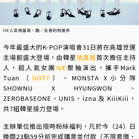
IVE人氣相當高。圖／友善的狗提供
今年最盛大的K-POP演唱會31日將在高雄世運
主場館盛大登場，由韓星
池昌旭
首次擔任主持
人，超人氣女團
IVE
壓軸演出，攜手Mark
Tuan（
GOT7
）、MONSTA X小分隊
SHOWNU X HYUNGWON、
ZEROBASEONE、UNIS、izna 及 KiiiKiii，
共7組韓星接力登場。
主辦單位推出限時粉絲福利，凡於今（24）日
晚間23點59分前完成購票並付款（不限票價、