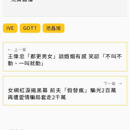
IVE
GOT7
池昌旭
←
上一篇
王偉忠「都更男女」談婚姻有感 笑認「不叫不
動、一叫就動」
下一篇
→
女網紅淚揭黑幕 前夫「假發瘋」騙光2百萬
再遭愛情騙局套走2千萬