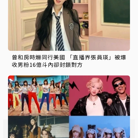
曾和房時爀同行美國 「直播界張員瑛」被爆
收男粉16億斗內卻封鎖對方