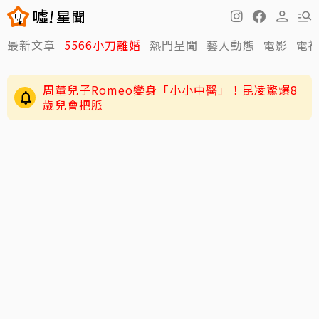
周董兒子Romeo變身「小小中醫」！昆凌驚爆8
最新文章
5566小刀離婚
熱門星聞
藝人動態
電影
電
歲兒會把脈
男星二度罹急性白血病！淚揭抗癌歷程：痛苦到
不想回想