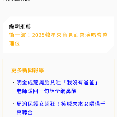
編輯推薦
衝一波！2025韓星來台見面會演唱會整
理包
更多新聞報導
明金成龍鳳胎兒吐「我沒有爸爸」
老師暖回一句話全網鼻酸
周渝民護女超狂！笑喊未來女婿備千
萬聘金