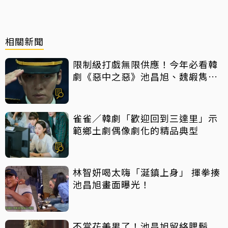
相關新聞
限制級打戲無限供應！今年必看韓
劇《惡中之惡》池昌旭、魏嘏雋打
到巔峰
雀雀／韓劇「歡迎回到三達里」示
範鄉土劇偶像劇化的精品典型
林智妍喝太嗨「涎鎮上身」 揮拳揍
池昌旭畫面曝光！
不當花美男了！池昌旭留絡腮鬍