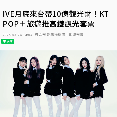
IVE月底來台帶10億觀光財！KT
POP＋旅遊推高鐵觀光套票
聯合報 記者梅衍儂／即時報導
2025-05-24 14:04