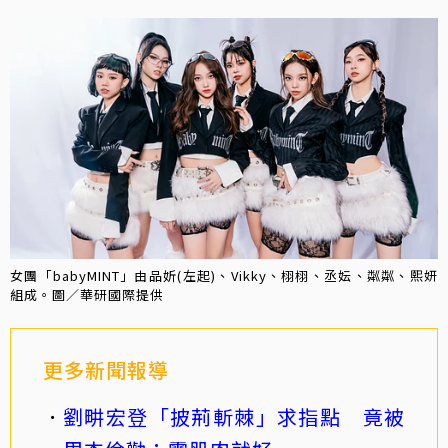
女團「babyMINT」由品妡(左起)、Vikky、栩栩、丞妘、粼粼、熙妍
組成。圖／華研國際提供
更多新聞報導
劉畊宏登「披荊斬棘」求指點 竟被