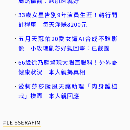
周杰倫勸：露肌肉就好
33歲女星告別9年演員生涯！轉行開
計程車 每天淨賺8200元
五月天冠佑20愛女遭AI合成不雅影
像 小玫瑰劉芯妤親回擊：已截圖
66歲徐乃麟驚現大腸直腸科！外界憂
健康狀況 本人親揭真相
愛莉莎莎颱風天讓助理「肉身護植
栽」挨轟 本人親回應
#LE SSERAFIM